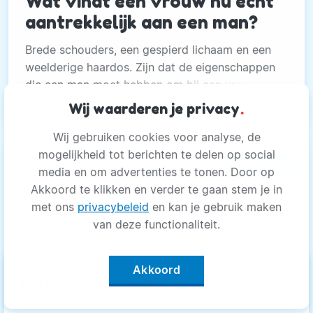
Wat vindt een vrouw nu echt
aantrekkelijk aan een man?
Brede schouders, een gespierd lichaam en een
weelderige haardos. Zijn dat de eigenschappen
die een man moet hebben om bij een vrouw in
de smaak te vallen?
Wij waarderen je privacy
.
Wij gebruiken cookies voor analyse, de
mogelijkheid tot berichten te delen op social
Medisch
media en om advertenties te tonen. Door op
Akkoord te klikken en verder te gaan stem je in
met ons
privacybeleid
en kan je gebruik maken
van deze functionaliteit.
Akkoord
keyboard_arrow_up
Filter op categorie
Heeft corona minder kans in