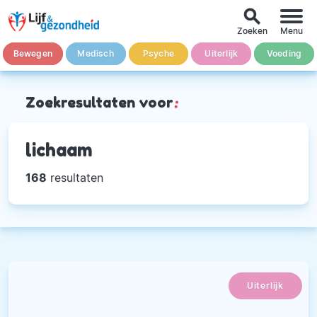
search
Zoeken
Menu
Bewegen
Medisch
Psyche
Uiterlijk
Voeding
Zoekresultaten voor
:
lichaam
168
resultaten
Uiterlijk