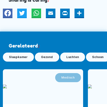
Sharing is caring
!
Twitter
WhatsApp
Email
Print
Deel
Gerelateerd
:
Slaapkamer
Gezond
Luchten
Schoon
Medisch