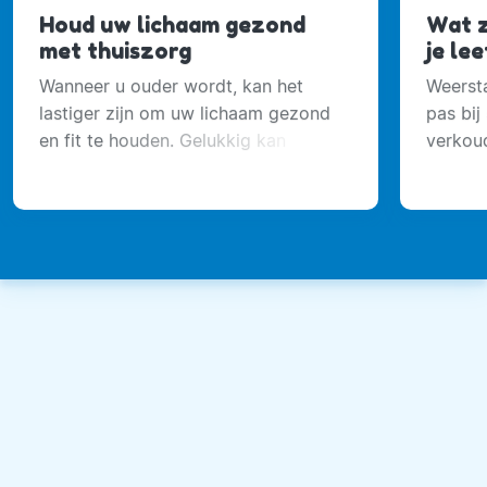
Houd uw lichaam gezond
Wat z
met thuiszorg
je lee
Wanneer u ouder wordt, kan het
Weersta
lastiger zijn om uw lichaam gezond
pas bij
en fit te houden. Gelukkig kan
verkoud
thuiszorg hierbij helpen.
voelen 
duurt d