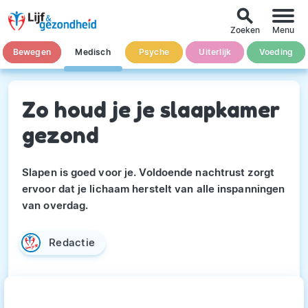
search
Zoeken
Menu
Bewegen
Medisch
Psyche
Uiterlijk
Voeding
Zo houd je je slaapkamer
gezond
Slapen is goed voor je. Voldoende nachtrust zorgt
ervoor dat je lichaam herstelt van alle inspanningen
van overdag.
Redactie