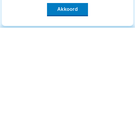
Akkoord
Categorieën
.
Bewegen
Medisch
Psyche
Uiterlijk
Voeding