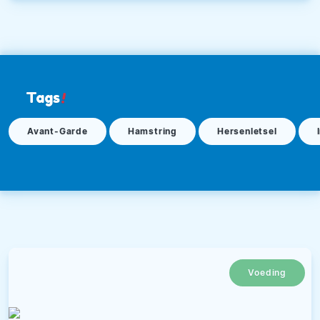
Tags
!
Avant-Garde
Hamstring
Hersenletsel
Voeding