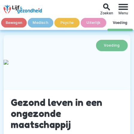
search
Zoeken
Menu
Bewegen
Medisch
Psyche
Uiterlijk
Voeding
Voeding
Gezond leven in een
ongezonde
maatschappij