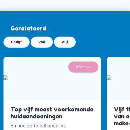
Gerelateerd
:
Schijf
Van
Vijf
Uiterlijk
Top vijf meest voorkomende
Vijf 
huidaandoeningen
van e
make
En hoe ze te behandelen.