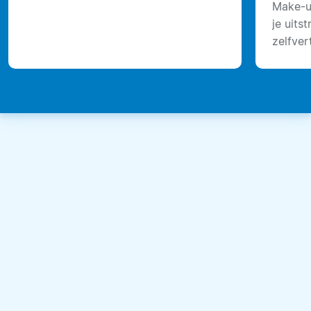
Make-u
je uits
zelfve
en te 
verschil