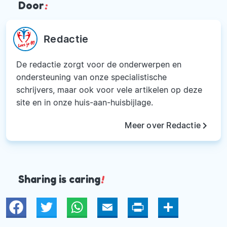
Door
:
Redactie
De redactie zorgt voor de onderwerpen en
ondersteuning van onze specialistische
schrijvers, maar ook voor vele artikelen op deze
site en in onze huis-aan-huisbijlage.
keyboard_arrow_right
Meer over Redactie
Sharing is caring
!
Twitter
WhatsApp
Email
Print
Deel