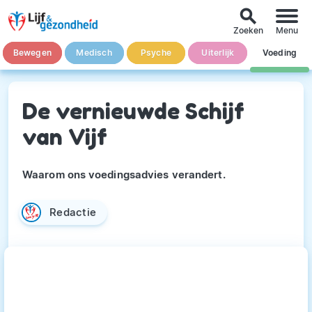
search
Zoeken
Menu
Bewegen
Medisch
Psyche
Uiterlijk
Voeding
De vernieuwde Schijf
van Vijf
Waarom ons voedingsadvies verandert.
Redactie