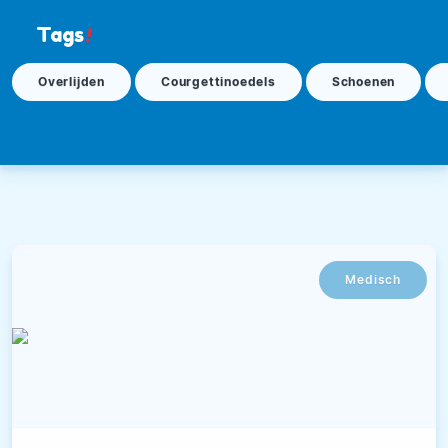
Tags
!
Overlijden
Courgettinoedels
Schoenen
Medisch