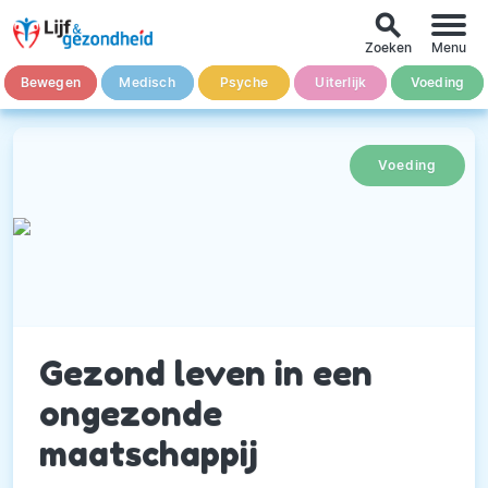
search
Zoeken
Menu
Bewegen
Medisch
Psyche
Uiterlijk
Voeding
Voeding
Gezond leven in een
ongezonde
maatschappij