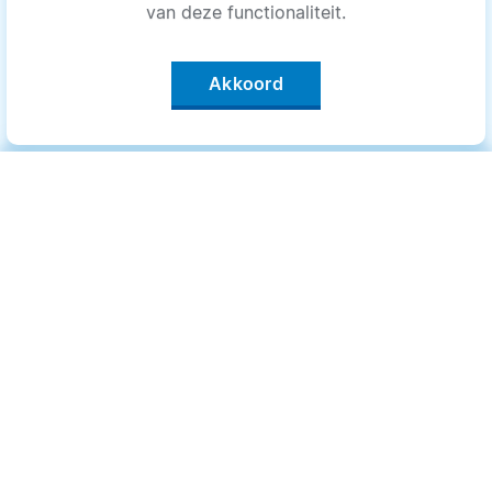
van deze functionaliteit.
Akkoord
Categorieën
.
Bewegen
Medisch
Psyche
Uiterlijk
Voeding