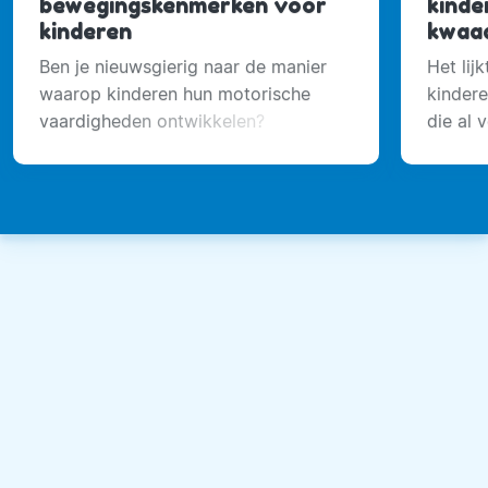
bewegingskenmerken voor
kinde
kinderen
kwaa
Ben je nieuwsgierig naar de manier
Het lij
waarop kinderen hun motorische
kindere
vaardigheden ontwikkelen?
die al 
dagelij