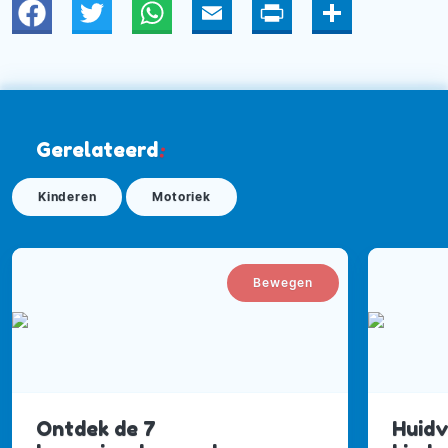
Twitter
WhatsApp
Email
Print
Deel
Gerelateerd
:
Kinderen
Motoriek
Bewegen
Ontdek de 7
Huidv