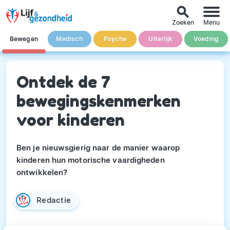
search
Zoeken
Menu
Bewegen
Medisch
Psyche
Uiterlijk
Voeding
Ontdek de 7
bewegingskenmerken
voor kinderen
Ben je nieuwsgierig naar de manier waarop
kinderen hun motorische vaardigheden
ontwikkelen?
Redactie