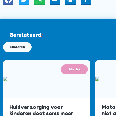
Twitter
WhatsApp
Email
Print
Deel
Gerelateerd
:
Kinderen
Uiterlijk
Huidverzorging voor
Motor
kinderen doet soms meer
niet a