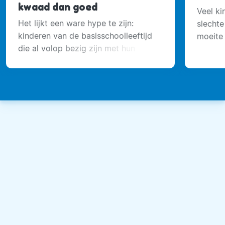
kwaad dan goed
Veel ki
Het lijkt een ware hype te zijn:
slechte
kinderen van de basisschoolleeftijd
moeite
die al volop bezig zijn met hun
voeten 
dagelijkse huidverzorgingsroutine.
staat o