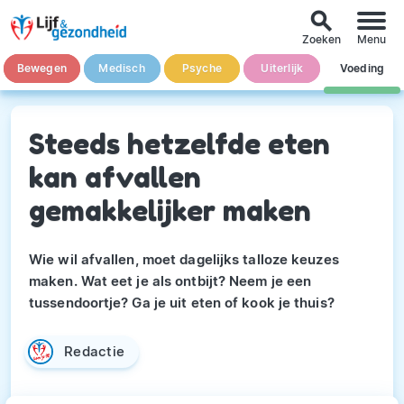
search
Zoeken
Menu
Bewegen
Medisch
Psyche
Uiterlijk
Voeding
Steeds hetzelfde eten
kan afvallen
gemakkelijker maken
Wie wil afvallen, moet dagelijks talloze keuzes
maken. Wat eet je als ontbijt? Neem je een
tussendoortje? Ga je uit eten of kook je thuis?
Redactie