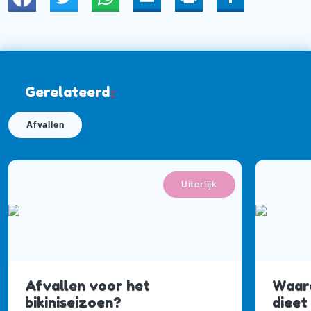
Twitter
WhatsApp
Email
Print
Deel
Gerelateerd
:
Afvallen
Uiterlijk
Afvallen voor het
Waar
bikiniseizoen?
dieet