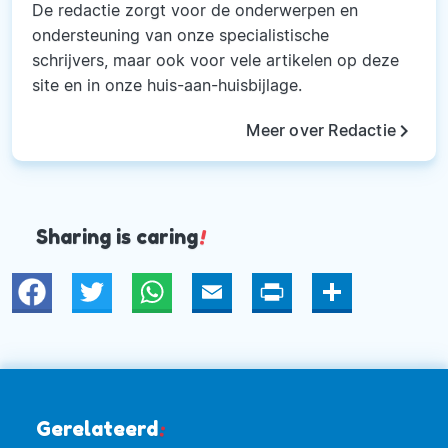
De redactie zorgt voor de onderwerpen en
ondersteuning van onze specialistische
schrijvers, maar ook voor vele artikelen op deze
site en in onze huis-aan-huisbijlage.
keyboard_arrow_right
Meer over Redactie
Sharing is caring
!
Twitter
WhatsApp
Email
Print
Deel
Gerelateerd
: