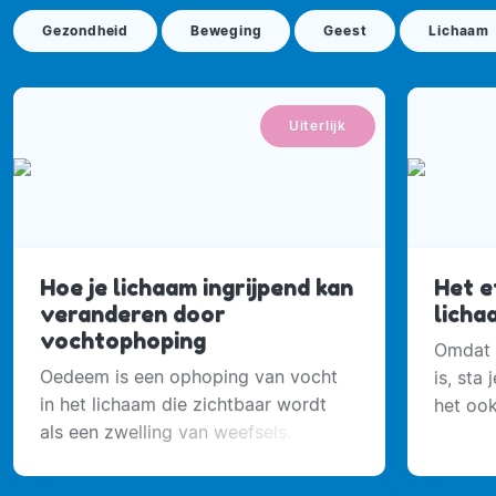
Gezondheid
Beweging
Geest
Lichaam
Uiterlijk
Hoe je lichaam ingrijpend kan
Het e
veranderen door
licha
vochtophoping
Omdat 
Oedeem is een ophoping van vocht
is, sta 
in het lichaam die zichtbaar wordt
het ook
als een zwelling van weefsels.
gezond