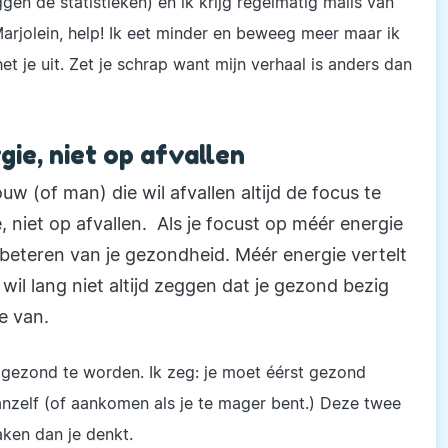
en de statistieken) en ik krijg regelmatig mails van
Marjolein, help! Ik eet minder en beweeg meer maar ik
et je uit. Zet je schrap want mijn verhaal is anders dan
gie, niet op afvallen
w (of man) die wil afvallen altijd de focus te
, niet op afvallen. Als je focust op méér energie
erbeteren van je gezondheid. Méér energie vertelt
wil lang niet altijd zeggen dat je gezond bezig
e van.
 gezond te worden. Ik zeg: je moet éérst gezond
 vanzelf (of aankomen als je te mager bent.) Deze twee
ken dan je denkt.