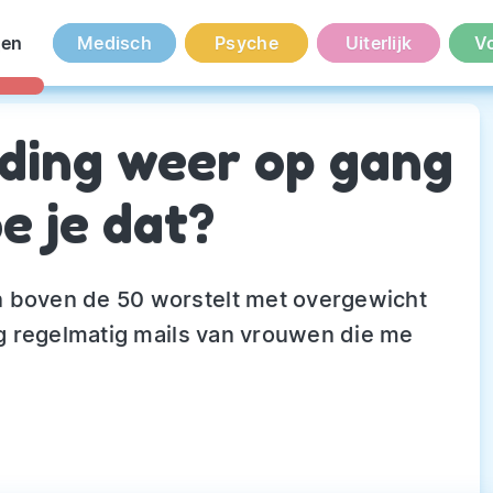
en
Medisch
Psyche
Uiterlijk
V
ding weer op gang
e je dat?
n boven de 50 worstelt met overgewicht
ijg regelmatig mails van vrouwen die me