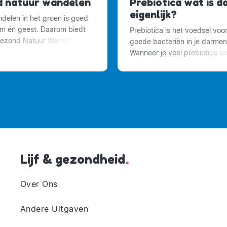
 natuur wandelen
Prebiotica wat is d
eigenlijk?
elen in het groen is goed
am én geest. Daarom biedt
Prebiotica is het voedsel voo
Gezond Natuur Wandelen
goede bacteriën in je darmen
op vaste tijden en plekken
Wanneer je veel prebiotica ee
n aan in de natuur of het
binnen krijgt via een supple
 stad.
maak je de darmflora sterk.
Lijf & gezondheid
.
Over Ons
Andere Uitgaven