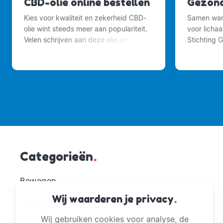
CBD-olie online bestellen
Gezond
Kies voor kwaliteit en zekerheid CBD-
Samen wand
olie wint steeds meer aan populariteit.
voor licha
Velen schrijven aan deze olie een
Stichting 
geneeskrachtige werking toe, maar
elke week 
nog lang niet iedereen kent de
wandelinge
voordelen van CBD-olie.
groen in de
Categorieën
.
Bewegen
Wij waarderen je privacy
.
Medisch
Wij gebruiken cookies voor analyse, de