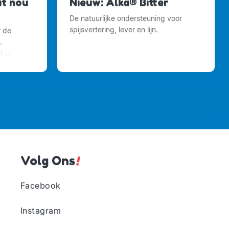
at nou
Nieuw: Alka® Bitter
De natuurlijke ondersteuning voor
spijsvertering, lever en lijn.
r de
.
t of
ment
Volg Ons
!
Facebook
Instagram