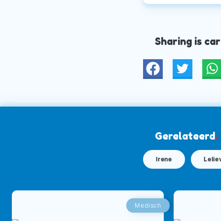
Sharing is car
Twitter
W
Gerelateerd
:
Irene
Lelie
Medisch