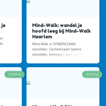
 je
Mind-Walk; wandel je
hoofd leeg bij Mind-Walk
Haarlem
en
de
Mind-Walk is OPMERKZAAM
wandelen. Opmerkzaam tijdens
 samen
wandelen, bewegen, zien, voelen,
taan vaak
ruiken, horen, en proeven, in relatie tot
en.
de natuur, anderen en jezelf.
Voeding
Voeding