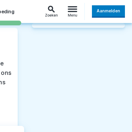
search
Aanmelden
oeding
Zoeken
Menu
oe
 ons
ns