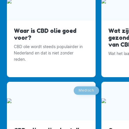
Waar is CBD olie goed
Wat zij
voor?
gezond
van CB
CBD olie wordt steeds populairder in
Nederland en dat is niet zonder
Wat het la
reden.
Medisch