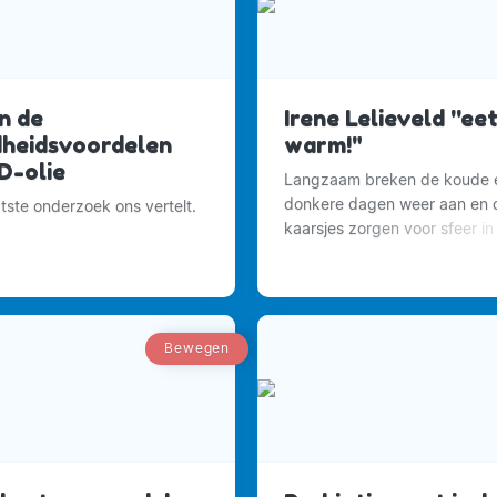
n de
Irene Lelieveld ''eet
heidsvoordelen
warm!"
D-olie
Langzaam breken de koude 
donkere dagen weer aan en 
atste onderzoek ons vertelt.
kaarsjes zorgen voor sfeer in
huis.Samen spelletjes doen,
koken en familiebezoekjes s
centraal de komende maand
Bewegen