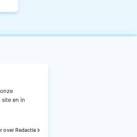
 onze
 site en in
keyboard_arrow_right
r over Redactie