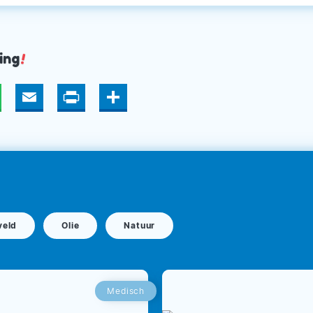
ing
!
hatsApp
Email
Print
Deel
veld
Olie
Natuur
Medisch