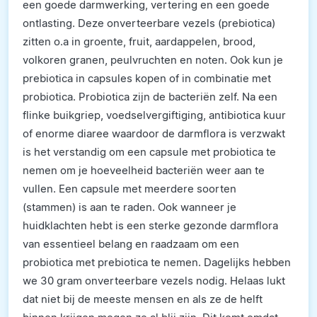
een goede darmwerking, vertering en een goede
ontlasting. Deze onverteerbare vezels (prebiotica)
zitten o.a in groente, fruit, aardappelen, brood,
volkoren granen, peulvruchten en noten. Ook kun je
prebiotica in capsules kopen of in combinatie met
probiotica. Probiotica zijn de bacteriën zelf. Na een
flinke buikgriep, voedselvergiftiging, antibiotica kuur
of enorme diaree waardoor de darmflora is verzwakt
is het verstandig om een capsule met probiotica te
nemen om je hoeveelheid bacteriën weer aan te
vullen. Een capsule met meerdere soorten
(stammen) is aan te raden. Ook wanneer je
huidklachten hebt is een sterke gezonde darmflora
van essentieel belang en raadzaam om een
probiotica met prebiotica te nemen. Dagelijks hebben
we 30 gram onverteerbare vezels nodig. Helaas lukt
dat niet bij de meeste mensen en als ze de helft