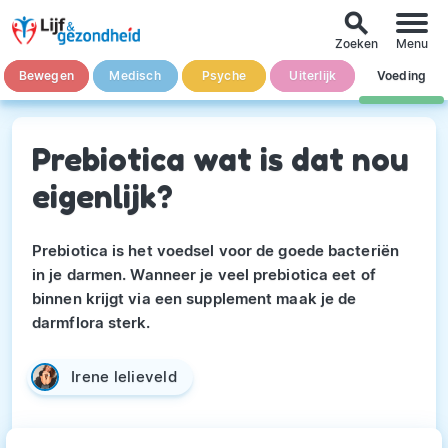
search
Zoeken
Menu
Bewegen
Medisch
Psyche
Uiterlijk
Voeding
Prebiotica wat is dat nou
eigenlijk?
Prebiotica is het voedsel voor de goede bacteriën
in je darmen. Wanneer je veel prebiotica eet of
binnen krijgt via een supplement maak je de
darmflora sterk.
Irene lelieveld