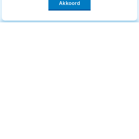
Akkoord
Categorieën
.
Bewegen
Medisch
Psyche
Uiterlijk
Voeding