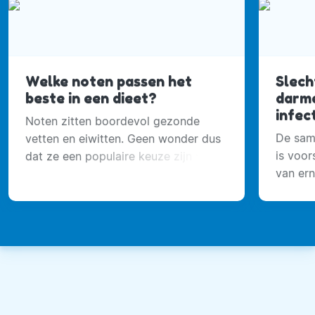
Welke noten passen het
Slech
beste in een dieet?
darme
infec
Noten zitten boordevol gezonde
De same
vetten en eiwitten. Geen wonder dus
is voor
dat ze een populaire keuze zijn voor
van ern
iedereen die gezond eet.
longont