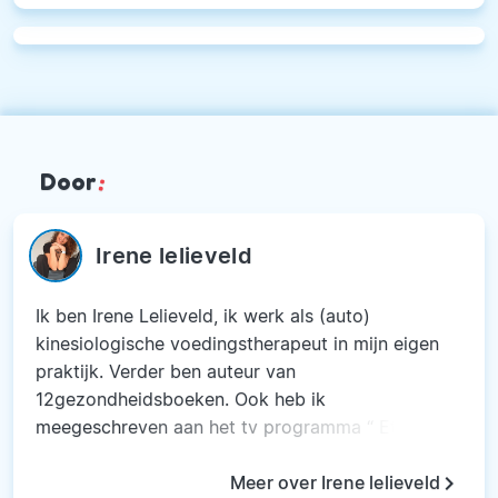
Door
:
Irene lelieveld
Ik ben Irene Lelieveld, ik werk als (auto)
kinesiologische voedingstherapeut in mijn eigen
praktijk. Verder ben auteur van
12gezondheidsboeken. Ook heb ik
meegeschreven aan het tv programma “ Eten =
Weten” en ben bij Kassa geweest in de
keyboard_arrow_right
uitzending. Ik ben getrouwd met Stef waar ik al
Meer over Irene lelieveld