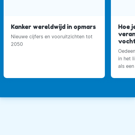
Kanker wereldwijd in opmars
Hoe j
veran
Nieuwe cijfers en vooruitzichten tot
voch
2050
Oedeem
in het 
als een