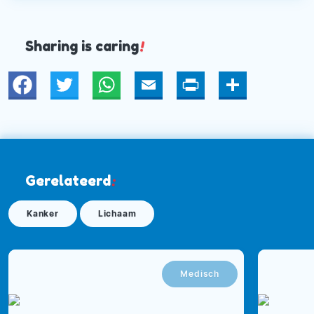
Sharing is caring
!
Twitter
WhatsApp
Email
Print
Deel
Gerelateerd
:
Kanker
Lichaam
Medisch