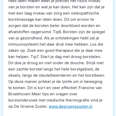
hebt laten maken weet je precies het risico niveau
van je borsten en wat je kan doen. Het kan zijn dat je
met een laag niveau van zorg een osteopathische
borstmassage kan laten doen. Dit om ervoor te
zorgen dat de borsten beter doorbloed worden en
afvalstoffen opgeruimd. Tip6. Borsten zijn de spiegel
van je gezondheid. Als je ontstekingen hebt zal je
immuunsysteem het daar druk mee hebben. Los die
zaken op. Zoek een goed therapeut die je daar mee
kan helpen. Tip7. Start je dag met droog borstelen.
Dit doe je droog en niet onder de douche. Strijk met
een zachte borstel langs het hele borstgebied, de
oksels, langs de sleutelbeenderen en het borstbeen.
Op deze manier prikkel je de lymfe om in beweging
te komen. Dit is kort en zeer effectief. Francine van
Broekhoven Meer tips en vragen over
borstonderzoek met medische thermografie vind je
op De Groene Zuster.
www.degroenezuster.nl