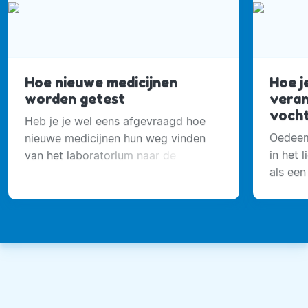
energie. Het is fascinerend om te zien wat
voeding, beweging, de juiste mindset en
voedingssupplementen voor geweldig effect
hebben op de gezondheid van mensen” aldus
Frank.
Hoe nieuwe medicijnen
Hoe j
worden getest
veran
voch
Heb je je wel eens afgevraagd hoe
Oedeem
nieuwe medicijnen hun weg vinden
in het 
van het laboratorium naar de
als een
apotheek?