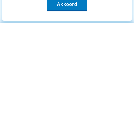
Akkoord
Categorieën
.
Bewegen
Medisch
Psyche
Uiterlijk
Voeding