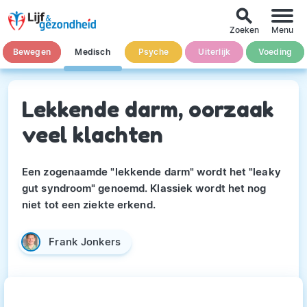
search
Zoeken
Menu
Bewegen
Medisch
Psyche
Uiterlijk
Voeding
Lekkende darm, oorzaak
veel klachten
Een zogenaamde "lekkende darm" wordt het "leaky
gut syndroom" genoemd. Klassiek wordt het nog
niet tot een ziekte erkend.
Frank Jonkers