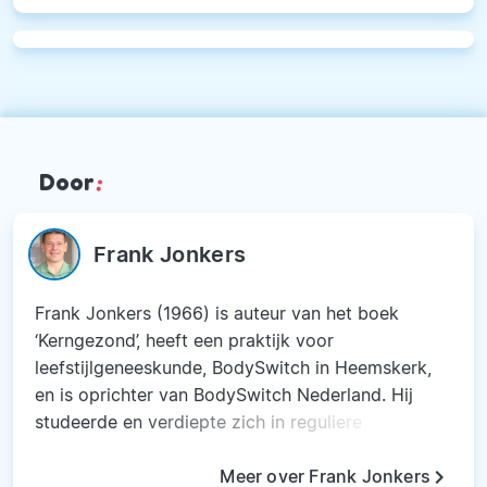
Door
:
Frank Jonkers
Frank Jonkers (1966) is auteur van het boek
‘Kerngezond’, heeft een praktijk voor
leefstijlgeneeskunde, BodySwitch in Heemskerk,
en is oprichter van BodySwitch Nederland. Hij
studeerde en verdiepte zich in reguliere
medische kennis, Orthomoleculaire geneeskunde
keyboard_arrow_right
en voedingsleer, coaching, fytotherapie,
Meer over Frank Jonkers