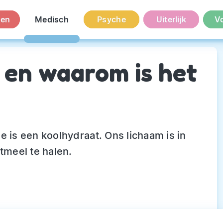
en
Medisch
Psyche
Uiterlijk
V
 en waarom is het
e is een koolhydraat. Ons lichaam is in
tmeel te halen.