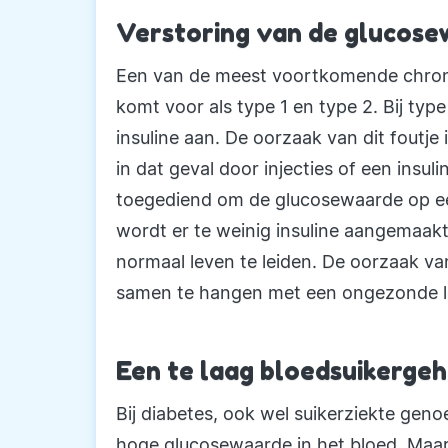
Verstoring van de glucose
Een van de meest voortkomende chronis
komt voor als type 1 en type 2. Bij type
insuline aan. De oorzaak van dit foutj
in dat geval door injecties of een insul
toegediend om de glucosewaarde op een 
wordt er te weinig insuline aangemaakt
normaal leven te leiden. De oorzaak van 
samen te hangen met een ongezonde le
Een te laag bloedsuikerge
Bij diabetes, ook wel suikerziekte ge
hoge glucosewaarde in het bloed. Maar