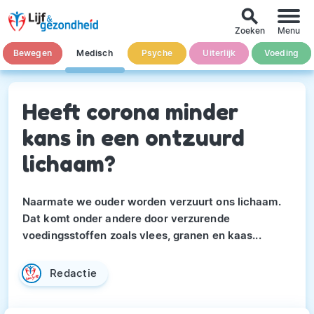
search
Zoeken
Menu
Bewegen
Medisch
Psyche
Uiterlijk
Voeding
Heeft corona minder
kans in een ontzuurd
lichaam?
Naarmate we ouder worden verzuurt ons lichaam.
Dat komt onder andere door verzurende
voedingsstoffen zoals vlees, granen en kaas...
Redactie