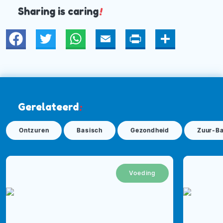
Sharing is caring
!
Twitter
WhatsApp
Email
Print
Deel
Gerelateerd
:
Ontzuren
Basisch
Gezondheid
Zuur-B
Voeding