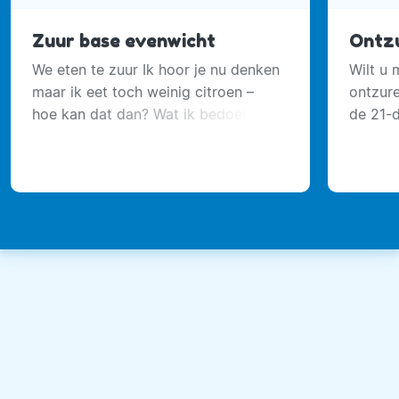
Zuur base evenwicht
Ontzu
We eten te zuur Ik hoor je nu denken
Wilt u 
maar ik eet toch weinig citroen –
ontzur
hoe kan dat dan? Wat ik bedoel is
de 21-
dat we te veel zurenvormende
Mensen
voeding tot ons nemen. Bij het
onderg
samenstellen van onze voeding is
vitalit
het belangrijk dat we ons niet alleen
conditi
bezig houden met de juiste
voedingsstoffen.