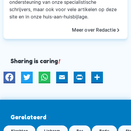
ondersteuning van onze specialistische
schrijvers, maar ook voor vele artikelen op deze
site en in onze huis-aan-huisbijlage.
keyboard_arrow_right
Meer over Redactie
Sharing is caring
!
Twitter
WhatsApp
Email
Print
Deel
Gerelateerd
:
Klachten
Lichaam
Bsr
Body
St