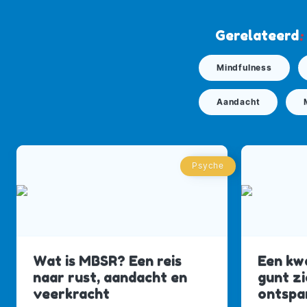
Gerelateerd
:
Mindfulness
Aandacht
Psyche
Wat is MBSR? Een reis
Een kw
naar rust, aandacht en
gunt z
veerkracht
ontspa