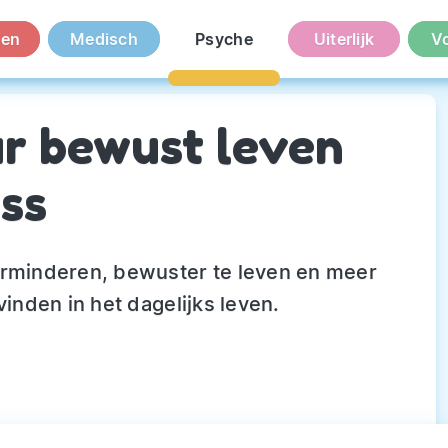
en
Medisch
Psyche
Uiterlijk
V
ar bewust leven
ss
erminderen, bewuster te leven en meer
vinden in het dagelijks leven.