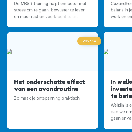
De MBSR-training helpt om beter met
Gezondheid
stress om te gaan, bewuster te leven
balans in j
en meer rust en veerkracht te ervaren
werk en on
in het dagelijks leven.
Psyche
Het onderschatte effect
In wel
van een avondroutine
investe
te bet
Zo maak je ontspanning praktisch
Welzijn is 
dan we ons
gaan er vaa
gevolgen 