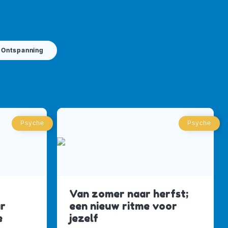
Ontspanning
Psyche
Psyche
Van zomer naar herfst;
ar
een nieuw ritme voor
e
jezelf