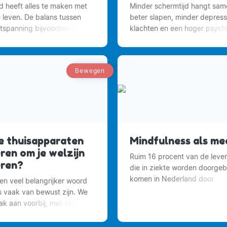
 heeft alles te maken met
Minder schermtijd hangt sa
e leven. De balans tussen
beter slapen, minder depress
tspanning bijvoorbeeld.
klachten en een hoger psych
welzijn.
Bewegen
ke thuisapparaten
Mindfulness als med
ren om je welzijn
Ruim 16 procent van de leve
eren?
die in ziekte worden doorgeb
komen in Nederland door
een veel belangrijker woord
depressiviteit. Nederland is
 vaak van bewust zijn. We
koploper in Europa.
k aan voorbij, met alle
van doen.