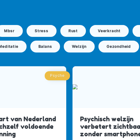
Mbsr
Stress
Rust
Veerkracht
Meditatie
Balans
Welzijn
Gezondheid
Psyche
art van Nederland
Psychisch welzijn
ichzelf voldoende
verbetert zichtba
nning
zonder smartphon