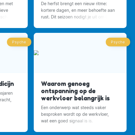
men met
De herfst brengt een nieuw ritme:
ieve
kortere dagen, en meer behoefte aan
isch
rust. Dit seizoen nodigt je uit om te
vertragen, je energie te voeden en
balans te vinden.
Psyche
Psyche
icijn
Waarom genoeg
ontspanning op de
nsjaren
werkvloer belangrijk is
racht,
Een onderwerp wat steeds vaker
 daarmee
besproken wordt op de werkvloer,
wat een goed signaal is is.
Ontspanning is enorm belangrijk, juist
op de werkvloer.