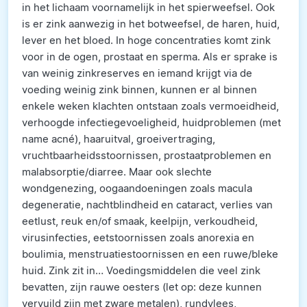
in het lichaam voornamelijk in het spierweefsel. Ook
is er zink aanwezig in het botweefsel, de haren, huid,
lever en het bloed. In hoge concentraties komt zink
voor in de ogen, prostaat en sperma. Als er sprake is
van weinig zinkreserves en iemand krijgt via de
voeding weinig zink binnen, kunnen er al binnen
enkele weken klachten ontstaan zoals vermoeidheid,
verhoogde infectiegevoeligheid, huidproblemen (met
name acné), haaruitval, groeivertraging,
vruchtbaarheidsstoornissen, prostaatproblemen en
malabsorptie/diarree. Maar ook slechte
wondgenezing, oogaandoeningen zoals macula
degeneratie, nachtblindheid en cataract, verlies van
eetlust, reuk en/of smaak, keelpijn, verkoudheid,
virusinfecties, eetstoornissen zoals anorexia en
boulimia, menstruatiestoornissen en een ruwe/bleke
huid. Zink zit in… Voedingsmiddelen die veel zink
bevatten, zijn rauwe oesters (let op: deze kunnen
vervuild zijn met zware metalen), rundvlees,