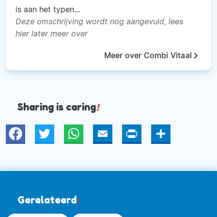
is aan het typen...
Deze omschrijving wordt nog aangevuld, lees
hier later meer over
keyboard_arrow_right
Meer over Combi Vitaal
Sharing is caring
!
Twitter
WhatsApp
Email
Print
Deel
Gerelateerd
: