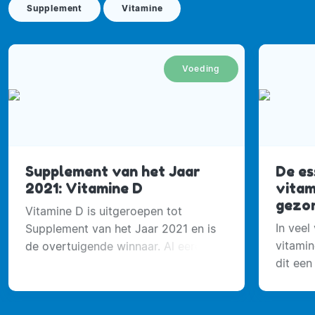
Supplement
Vitamine
Voeding
Supplement van het Jaar
De es
2021: Vitamine D
vitam
gezo
Vitamine D is uitgeroepen tot
In veel
Supplement van het Jaar 2021 en is
vitami
de overtuigende winnaar. Al eerder
dit een
(2017) eindigde deze vitamine op de
dat klo
eerste plaats.