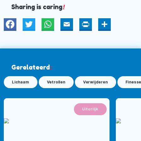
Sharing is caring
!
Twitter
WhatsApp
Email
Print
Deel
Gerelateerd
:
Lichaam
Vetrollen
Verwijderen
Finess
Uiterlijk