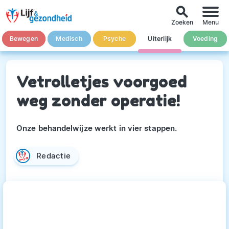
search
Zoeken
Menu
Bewegen
Medisch
Psyche
Uiterlijk
Voeding
Vetrolletjes voorgoed
weg zonder operatie!
Onze behandelwijze werkt in vier stappen.
Redactie