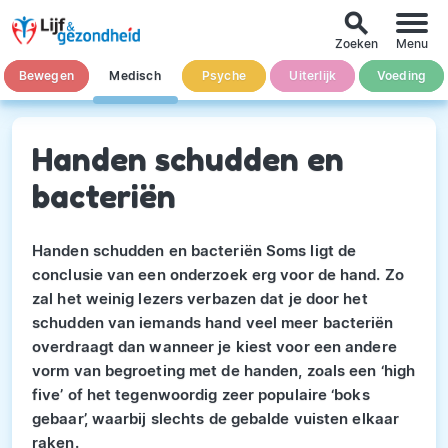
search
Zoeken
Menu
Bewegen
Medisch
Psyche
Uiterlijk
Voeding
Handen schudden en
bacteriën
Handen schudden en bacteriën Soms ligt de
conclusie van een onderzoek erg voor de hand. Zo
zal het weinig lezers verbazen dat je door het
schudden van iemands hand veel meer bacteriën
overdraagt dan wanneer je kiest voor een andere
vorm van begroeting met de handen, zoals een ‘high
five’ of het tegenwoordig zeer populaire ‘boks
gebaar’, waarbij slechts de gebalde vuisten elkaar
raken.