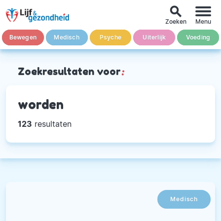
search
Zoeken
Menu
Bewegen
Medisch
Psyche
Uiterlijk
Voeding
Zoekresultaten voor
:
worden
123
resultaten
Medisch