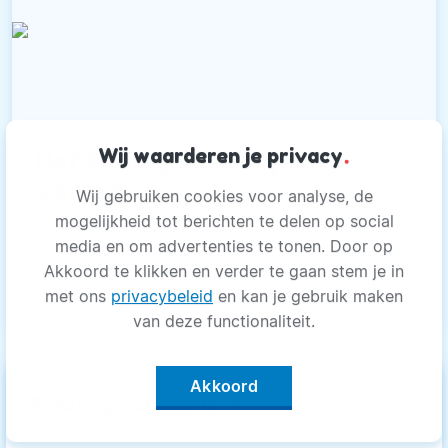
Wij waarderen je privacy
.
Het belang van soepele
voeten
Wij gebruiken cookies voor analyse, de
mogelijkheid tot berichten te delen op social
Onze voeten bevatten 26 afzonderlijke
media en om advertenties te tonen. Door op
beenderen, 33 gewrichten, 107 ligamenten, 19
Akkoord te klikken en verder te gaan stem je in
spieren en pezen waarmee bijzonder
met ons
privacybeleid
en kan je gebruik maken
ingewikkelde bewegingen gemaakt worden.
van deze functionaliteit.
Akkoord
Medisch
keyboard_arrow_up
Filter op categorie