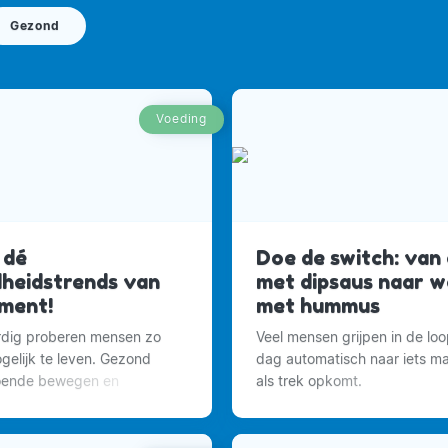
Gezond
Voeding
 dé
Doe de switch: van 
heidstrends van
met dipsaus naar w
ment!
met hummus
dig proberen mensen zo
Veel mensen grijpen in de lo
elijk te leven. Gezond
dag automatisch naar iets ma
doende bewegen en
als trek opkomt.
rust nemen.