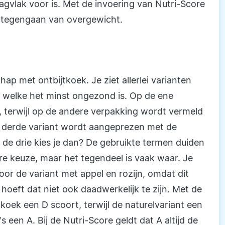
agvlak voor is. Met de invoering van Nutri-Score
t tegengaan van overgewicht.
chap met ontbijtkoek. Je ziet allerlei varianten
af welke het minst ongezond is. Op de ene
, terwijl op de andere verpakking wordt vermeld
n derde variant wordt aangeprezen met de
 de drie kies je dan? De gebruikte termen duiden
re keuze, maar het tegendeel is vaak waar. Je
or de variant met appel en rozijn, omdat dit
hoeft dat niet ook daadwerkelijk te zijn. Met de
tkoek een D scoort, terwijl de naturelvariant een
s een A. Bij de Nutri-Score geldt dat A altijd de