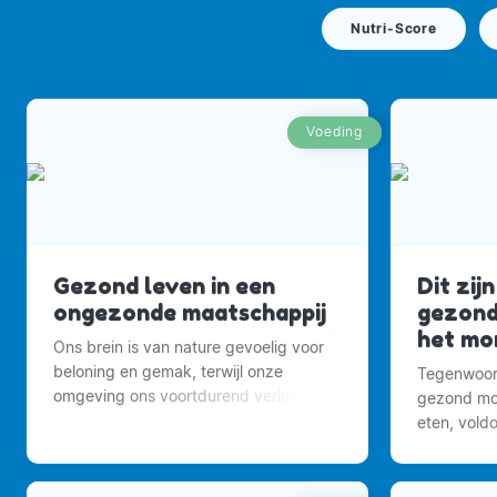
Nutri-Score
Voeding
Gezond leven in een
Dit zijn
ongezonde maatschappij
gezond
het mo
Ons brein is van nature gevoelig voor
beloning en gemak, terwijl onze
Tegenwoor
omgeving ons voortdurend verleidt
gezond mog
om meer te eten.
eten, vol
voldoende 