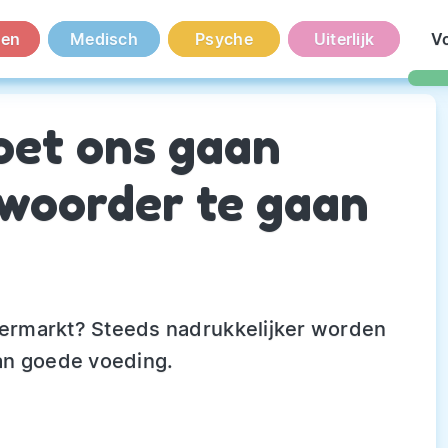
en
Medisch
Psyche
Uiterlijk
V
oet ons gaan
woorder te gaan
ermarkt? Steeds nadrukkelijker worden
an goede voeding.