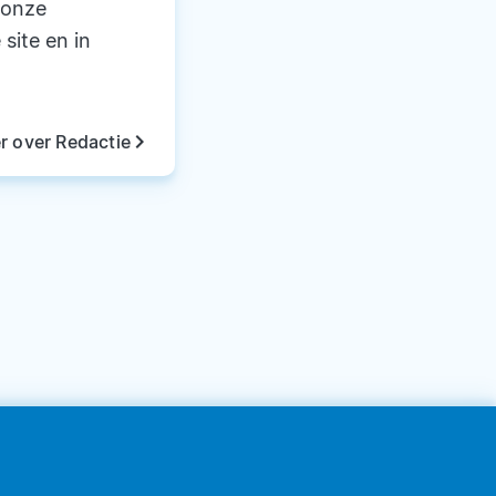
 onze
 site en in
keyboard_arrow_right
r over Redactie