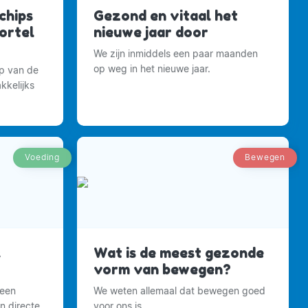
chips
Gezond en vitaal het
ortel
nieuwe jaar door
We zijn inmiddels een paar maanden
op weg in het nieuwe jaar.
op van de
kkelijks
Voeding
Bewegen
k
Wat is de meest gezonde
vorm van bewegen?
 een
We weten allemaal dat bewegen goed
n directe
voor ons is.