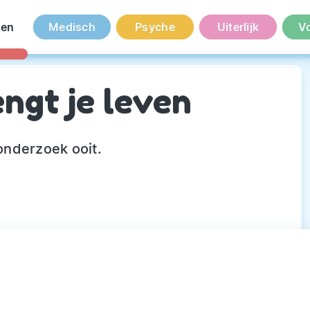
en
Medisch
Psyche
Uiterlijk
V
ngt je leven
onderzoek ooit.