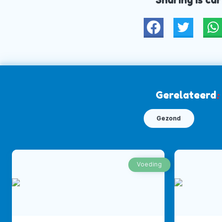
Twitter
W
Gerelateerd
:
Gezond
Voeding