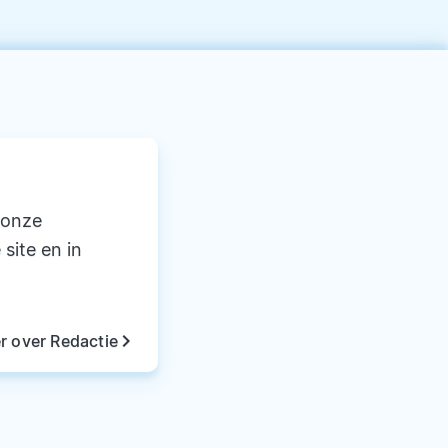
 onze
 site en in
keyboard_arrow_right
r over Redactie