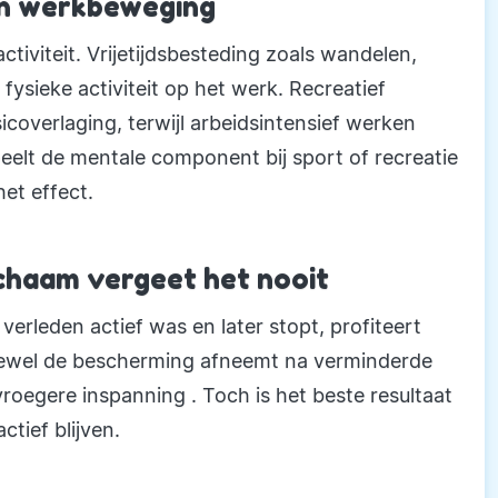
van werkbeweging
tiviteit. Vrijetijdsbesteding zoals wandelen,
 fysieke activiteit op het werk. Recreatief
icoverlaging, terwijl arbeidsintensief werken
peelt de mentale component bij sport of recreatie
het effect.
chaam vergeet het nooit
 verleden actief was en later stopt, profiteert
ewel de bescherming afneemt na verminderde
it vroegere inspanning . Toch is het beste resultaat
tief blijven.