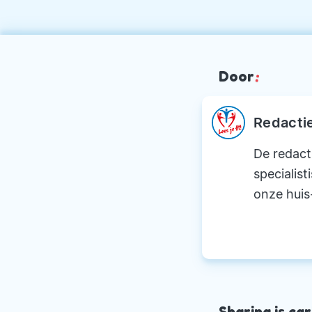
Door
:
Redacti
De redact
specialist
onze huis
Sharing is car