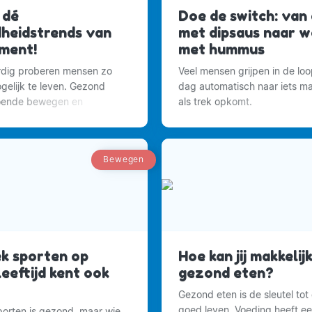
 dé
Doe de switch: van 
heidstrends van
met dipsaus naar w
ment!
met hummus
dig proberen mensen zo
Veel mensen grijpen in de lo
elijk te leven. Gezond
dag automatisch naar iets ma
doende bewegen en
als trek opkomt.
rust nemen.
Bewegen
ek sporten op
Hoe kan jij makkelij
leeftijd kent ook
gezond eten?
Gezond eten is de sleutel tot
goed leven. Voeding heeft ee
sporten is gezond, maar wie