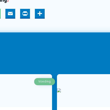
!
hatsApp
Email
Print
Deel
Voeding