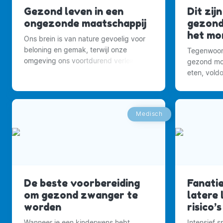
Gezond leven in een
Dit zijn
ongezonde maatschappij
gezond
het mo
Ons brein is van nature gevoelig voor
beloning en gemak, terwijl onze
Tegenwoor
omgeving ons voortdurend verleidt
gezond mog
om meer te eten.
eten, vol
voldoende 
Medisch
De beste voorbereiding
Fanati
om gezond zwanger te
latere 
worden
risico’s
Wanneer je een kinderwens hebt,
Intensief 