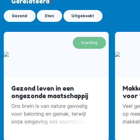
Gerelateerd
:
Gezond
Eten
Uitgekookt
Voeding
Gezond leven in een
Makke
ongezonde maatschappij
voor 
Ons brein is van nature gevoelig
Veel ge
voor beloning en gemak, terwijl
op meer
onze omgeving ons voortdurend
makkeli
verleidt om meer te eten.
je al s
magnetr