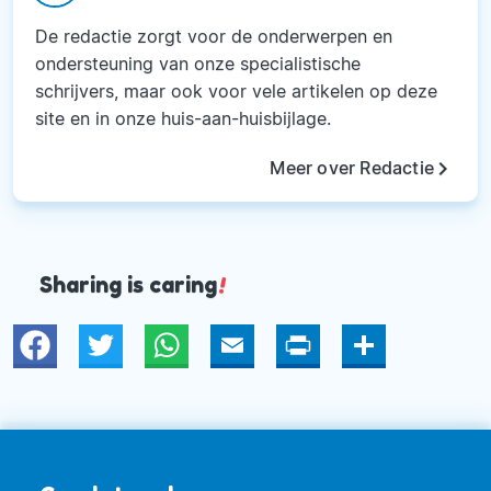
De redactie zorgt voor de onderwerpen en
ondersteuning van onze specialistische
schrijvers, maar ook voor vele artikelen op deze
site en in onze huis-aan-huisbijlage.
keyboard_arrow_right
Meer over Redactie
Sharing is caring
!
Twitter
WhatsApp
Email
Print
Deel