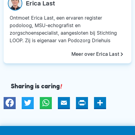
Erica Last
Ontmoet Erica Last, een ervaren register
podoloog, MSU-echografist en
zorgschoenspecialist, aangesloten bij Stichting
LOOP. Zij is eigenaar van Podozorg Driehuis
keyboard_arrow_right
Meer over Erica Last
Sharing is caring
!
Twitter
WhatsApp
Email
Print
Deel