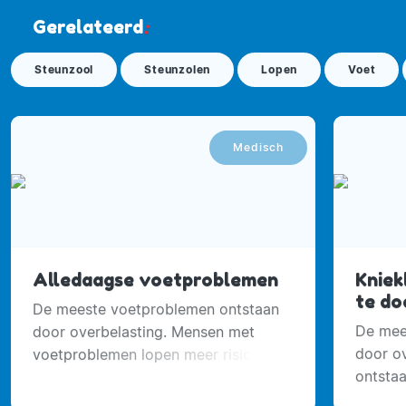
Gerelateerd
:
Steunzool
Steunzolen
Lopen
Voet
Medisch
Alledaagse voetproblemen
Kniek
te do
De meeste voetproblemen ontstaan
De mee
door overbelasting. Mensen met
door o
voetproblemen lopen meer risico om
ontsta
te vallen en op mobiliteitsproblemen
voetsta
te krijgen.