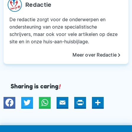
Redactie
De redactie zorgt voor de onderwerpen en
ondersteuning van onze specialistische
schrijvers, maar ook voor vele artikelen op deze
site en in onze huis-aan-huisbijlage.
keyboard_arrow_right
Meer over Redactie
Sharing is caring
!
Twitter
WhatsApp
Email
Print
Deel