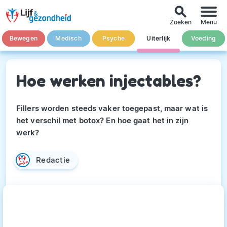
search
Zoeken
Menu
Bewegen
Medisch
Psyche
Uiterlijk
Voeding
Hoe werken injectables?
Fillers worden steeds vaker toegepast, maar wat is
het verschil met botox? En hoe gaat het in zijn
werk?
Redactie