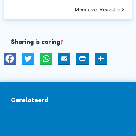
keyboard_arrow_right
Meer over Redactie
Sharing is caring
!
Twitter
WhatsApp
Email
Print
Deel
Gerelateerd
: