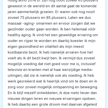
nodig anno 2014 Er zijn nog nooit zoveel 65 plussers
geweest in de wereld en dit aantal gaat de komende
jaren aanmerkelijk groeien. Er waren ook nog nooit
zoveel 75 plussers en 85 plussers. Laten we dus
massaal -aging- omarmen en ervoor zorgen dat we
gezónder ouder gaan worden. Ik ben helemaal vóór
healthy aging. Ik vind het een geweldige ervaring om
ouder en rijper te worden en daarbij koester ik mijn
eigen gezondheid en vitaliteit als mijn meest
kostbaarste bezit. Ik heb namelijk ervaren hoe het
voelt als ik dit bezit kwijt ben. Ik vermijd dus zoveel
mogelijk voeding dat niet goed voor me is, inclusief
televisie en kranten met al haar eenzijdige media-
uitingen; dat zie ik namelijk ook als voeding. Ik heb
werk gecreëerd wat ik heerlijk vind om te doen en ik
zorg voor zoveel mogelijk ontspanning en beweging.
En ik blijf mezelf ontwikkelen; ik doe niets liever dan
nieuwe dingen leren en nieuwe ervaringen opdoen.
Ik heb daarbij een grote droom met daarvan afgeleid