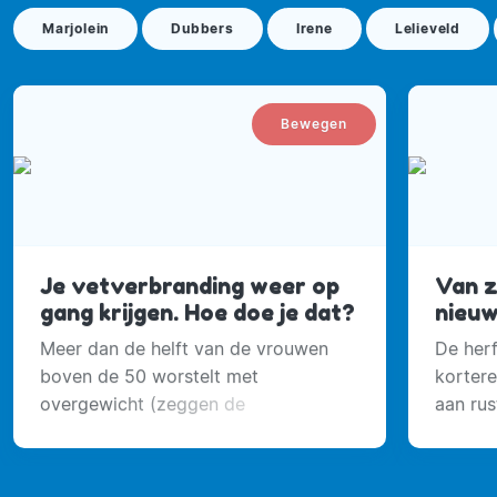
Marjolein
Dubbers
Irene
Lelieveld
Bewegen
Je vetverbranding weer op
Van z
gang krijgen. Hoe doe je dat?
nieuw
Meer dan de helft van de vrouwen
De herf
boven de 50 worstelt met
korter
overgewicht (zeggen de
aan rus
statistieken) en ik krijg regelmatig
te vert
mails van vrouwen die me bijna in
en bala
paniek schrijven