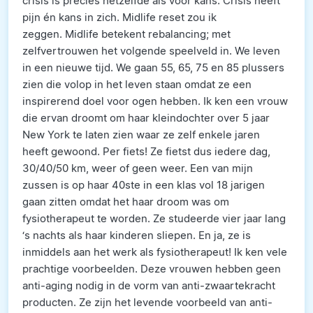
crisis is precies hetzelfde als voor kans. Crisis heeft
pijn én kans in zich. Midlife reset zou ik
zeggen. Midlife betekent rebalancing; met
zelfvertrouwen het volgende speelveld in. We leven
in een nieuwe tijd. We gaan 55, 65, 75 en 85 plussers
zien die volop in het leven staan omdat ze een
inspirerend doel voor ogen hebben. Ik ken een vrouw
die ervan droomt om haar kleindochter over 5 jaar
New York te laten zien waar ze zelf enkele jaren
heeft gewoond. Per fiets! Ze fietst dus iedere dag,
30/40/50 km, weer of geen weer. Een van mijn
zussen is op haar 40ste in een klas vol 18 jarigen
gaan zitten omdat het haar droom was om
fysiotherapeut te worden. Ze studeerde vier jaar lang
‘s nachts als haar kinderen sliepen. En ja, ze is
inmiddels aan het werk als fysiotherapeut! Ik ken vele
prachtige voorbeelden. Deze vrouwen hebben geen
anti-aging nodig in de vorm van anti-zwaartekracht
producten. Ze zijn het levende voorbeeld van anti-