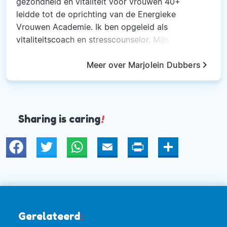
gezondheid en vitaliteit voor vrouwen 40+
leidde tot de oprichting van de Energieke
Vrouwen Academie. Ik ben opgeleid als
vitaliteitscoach en stresscounselor. Mijn
specialisme is hormonen bij vrouwen 40+. Ik
keyboard_arrow_right
volgde verder opleidingen op het gebied van
Meer over Marjolein Dubbers
voeding(supplementen), hormonen en EFT. Ik
voel me coach, docent, spreker en auteur maar
bovenal vrouw en medemens.
Sharing is caring
!
Twitter
WhatsApp
Email
Print
Deel
Gerelateerd
: