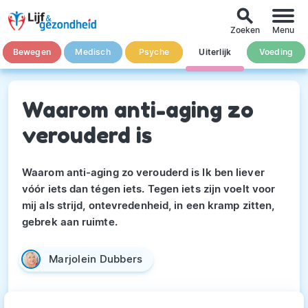
search
Zoeken
Menu
Bewegen
Medisch
Psyche
Uiterlijk
Voeding
Waarom anti-aging zo
verouderd is
Waarom anti-aging zo verouderd is Ik ben liever
vóór iets dan tégen iets. Tegen iets zijn voelt voor
mij als strijd, ontevredenheid, in een kramp zitten,
gebrek aan ruimte.
Marjolein Dubbers