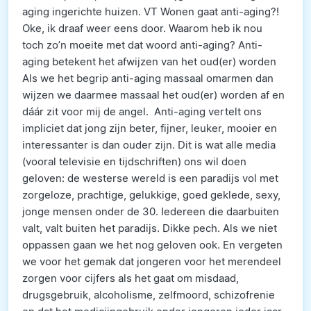
aging ingerichte huizen. VT Wonen gaat anti-aging?!
Oke, ik draaf weer eens door. Waarom heb ik nou
toch zo’n moeite met dat woord anti-aging? Anti-
aging betekent het afwijzen van het oud(er) worden
Als we het begrip anti-aging massaal omarmen dan
wijzen we daarmee massaal het oud(er) worden af en
dáár zit voor mij de angel. Anti-aging vertelt ons
impliciet dat jong zijn beter, fijner, leuker, mooier en
interessanter is dan ouder zijn. Dit is wat alle media
(vooral televisie en tijdschriften) ons wil doen
geloven: de westerse wereld is een paradijs vol met
zorgeloze, prachtige, gelukkige, goed geklede, sexy,
jonge mensen onder de 30. Iedereen die daarbuiten
valt, valt buiten het paradijs. Dikke pech. Als we niet
oppassen gaan we het nog geloven ook. En vergeten
we voor het gemak dat jongeren voor het merendeel
zorgen voor cijfers als het gaat om misdaad,
drugsgebruik, alcoholisme, zelfmoord, schizofrenie