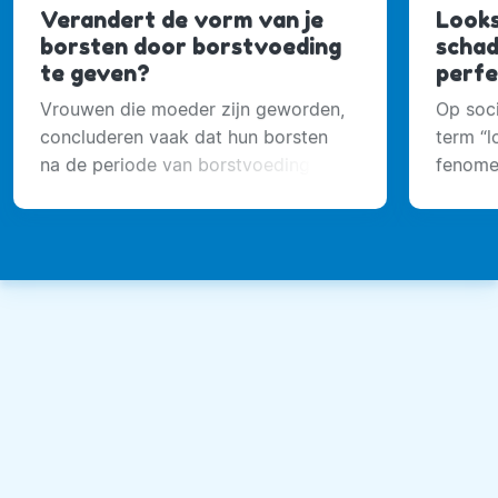
Verandert de vorm van je
Looks
borsten door borstvoeding
schad
te geven?
perfe
Vrouwen die moeder zijn geworden,
Op soci
concluderen vaak dat hun borsten
term “
na de periode van borstvoeding wat
fenomee
slapper aanvoelen dan voordat ze
maximal
zwanger raakten.
doel aa