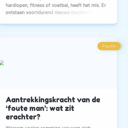
hardlopen, fitness of voetbal, heeft het mis. Er
ontstaan voortdurend nieuwe manieren om in
beweging te komen.
Psyche
Aantrekkingskracht van de
‘foute man’: wat zit
erachter?
Waarom voelen sommige vrouwen zich