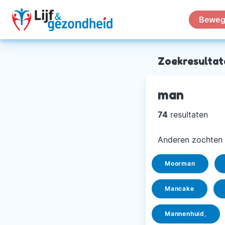
Beweg
Zoekresultat
man
74
resultaten
Anderen zochten 
Moorman
Mancake
Mannenhuid,