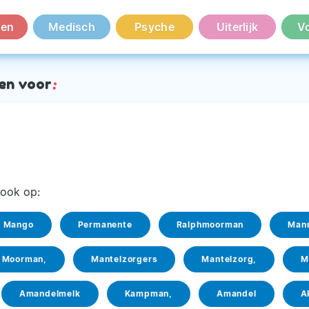
en
Medisch
Psyche
Uiterlijk
V
en voor
:
ook op:
Mango
Permanente
Ralphmoorman
Man
Moorman,
Mantelzorgers
Mantelzorg,
M
Amandelmelk
Kampman,
Amandel
A