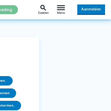
search
Aanmelden
oeding
Zoeken
Menu
nen,
annen
kkerman,