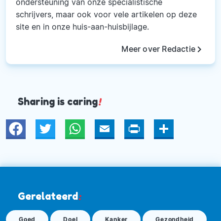
ondersteuning van onze specialistische
schrijvers, maar ook voor vele artikelen op deze
site en in onze huis-aan-huisbijlage.
keyboard_arrow_right
Meer over Redactie
Sharing is caring
!
Twitter
WhatsApp
Email
Print
Deel
Gerelateerd
:
Goed
Doel
Kanker
Gezondheid