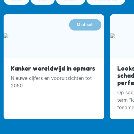
Medisch
Kanker wereldwijd in opmars
Looks
schad
Nieuwe cijfers en vooruitzichten tot
perfe
2050
Op soci
term “
fenomee
maximal
doel aa