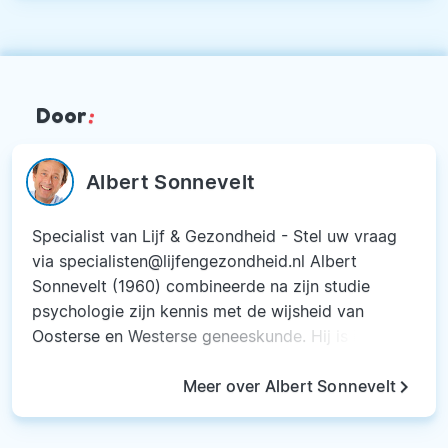
Door
:
Albert Sonnevelt
Specialist van Lijf & Gezondheid - Stel uw vraag
via specialisten@lijfengezondheid.nl Albert
Sonnevelt (1960) combineerde na zijn studie
psychologie zijn kennis met de wijsheid van
Oosterse en Westerse geneeskunde. Hij is in
1995 gestart met Sonnevelt Opleidingen.
keyboard_arrow_right
Inmiddels is zijn academie voor gezonde
Meer over Albert Sonnevelt
levensstijl, binnen dit vakgebied, marktleider in
Nederland. De afgelopen 20 jaar is hij trainer en