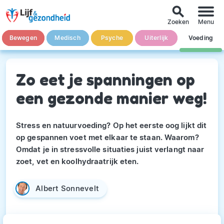
search
Zoeken
Menu
Bewegen
Medisch
Psyche
Uiterlijk
Voeding
Zo eet je spanningen op
een gezonde manier weg!
Stress en natuurvoeding? Op het eerste oog lijkt dit
op gespannen voet met elkaar te staan. Waarom?
Omdat je in stressvolle situaties juist verlangt naar
zoet, vet en koolhydraatrijk eten.
Albert Sonnevelt