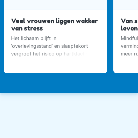
Veel vrouwen liggen wakker
Van s
van stress
leven
Het lichaam blijft in
Mindful
‘overlevingsstand’ en slaaptekort
vermind
vergroot het risico op hartklachten
meer ru
en mentale problemen
te vind