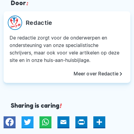
Door
:
Redactie
De redactie zorgt voor de onderwerpen en
ondersteuning van onze specialistische
schrijvers, maar ook voor vele artikelen op deze
site en in onze huis-aan-huisbijlage.
keyboard_arrow_right
Meer over Redactie
Sharing is caring
!
Twitter
WhatsApp
Email
Print
Deel