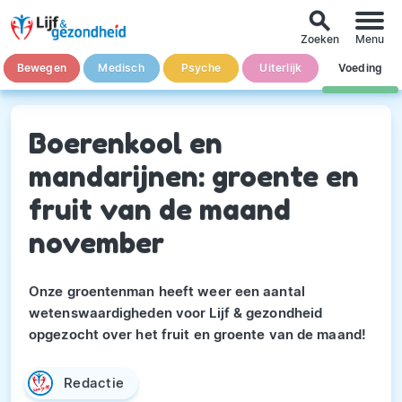
search
Zoeken
Menu
Bewegen
Medisch
Psyche
Uiterlijk
Voeding
Boerenkool en
mandarijnen: groente en
fruit van de maand
november
Onze groentenman heeft weer een aantal
wetenswaardigheden voor Lijf & gezondheid
opgezocht over het fruit en groente van de maand!
Redactie