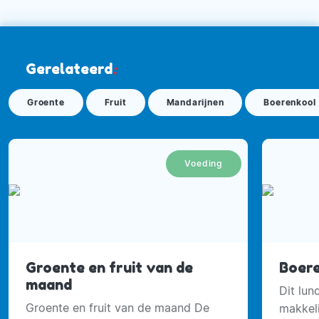
Gerelateerd
:
Groente
Fruit
Mandarijnen
Boerenkool
Voeding
Groente en fruit van de
Boere
maand
Dit lun
Groente en fruit van de maand De
makkeli