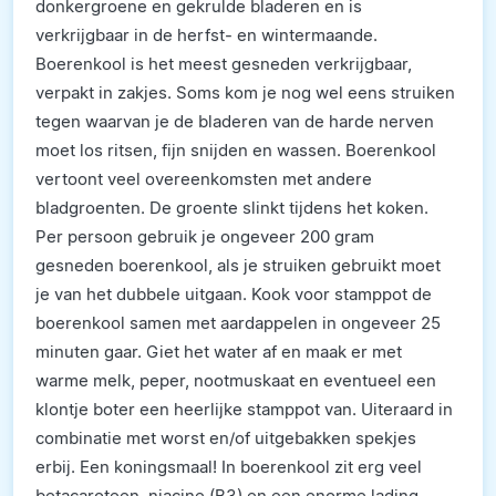
donkergroene en gekrulde bladeren en is
verkrijgbaar in de herfst- en wintermaande.
Boerenkool is het meest gesneden verkrijgbaar,
verpakt in zakjes. Soms kom je nog wel eens struiken
tegen waarvan je de bladeren van de harde nerven
moet los ritsen, fijn snijden en wassen. Boerenkool
vertoont veel overeenkomsten met andere
bladgroenten. De groente slinkt tijdens het koken.
Per persoon gebruik je ongeveer 200 gram
gesneden boerenkool, als je struiken gebruikt moet
je van het dubbele uitgaan. Kook voor stamppot de
boerenkool samen met aardappelen in ongeveer 25
minuten gaar. Giet het water af en maak er met
warme melk, peper, nootmuskaat en eventueel een
klontje boter een heerlijke stamppot van. Uiteraard in
combinatie met worst en/of uitgebakken spekjes
erbij. Een koningsmaal! In boerenkool zit erg veel
betacaroteen, niacine (B3) en een enorme lading