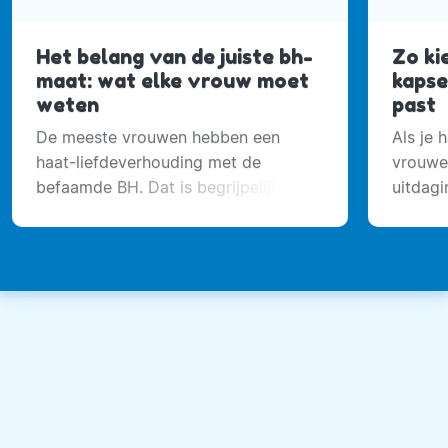
Het belang van de juiste bh-
Zo ki
maat: wat elke vrouw moet
kapsel
weten
past
De meeste vrouwen hebben een
Als je 
haat-liefdeverhouding met de
vrouwen
befaamde BH. Dat is begrijpelijk,
uitdagi
want het voelt fijn om aan het einde
van de dag je BH uit te trekken