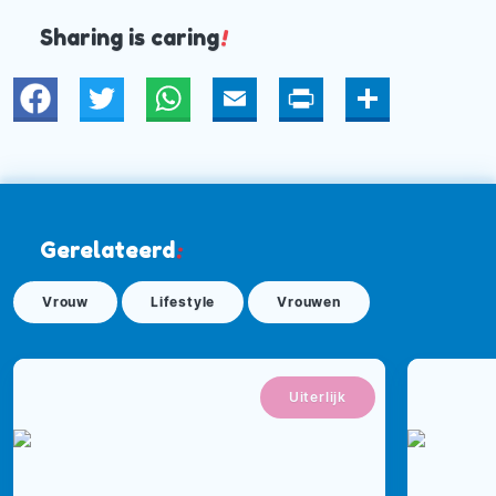
Sharing is caring
!
Twitter
WhatsApp
Email
Print
Deel
Gerelateerd
:
Vrouw
Lifestyle
Vrouwen
Uiterlijk