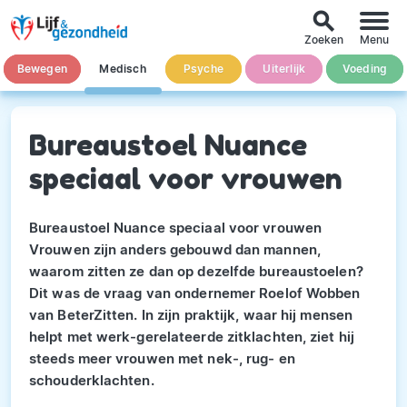
search
Zoeken
Menu
Bewegen
Medisch
Psyche
Uiterlijk
Voeding
Bureaustoel Nuance
speciaal voor vrouwen
Bureaustoel Nuance speciaal voor vrouwen
Vrouwen zijn anders gebouwd dan mannen,
waarom zitten ze dan op dezelfde bureaustoelen?
Dit was de vraag van ondernemer Roelof Wobben
van BeterZitten. In zijn praktijk, waar hij mensen
helpt met werk-gerelateerde zitklachten, ziet hij
steeds meer vrouwen met nek-, rug- en
schouderklachten.