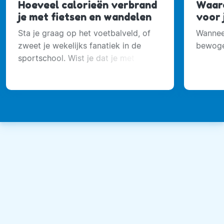
Hoeveel calorieën verbrand
Waar
je met fietsen en wandelen
voor j
Sta je graag op het voetbalveld, of
Wanneer
zweet je wekelijks fanatiek in de
bewoge
sportschool. Wist je dat je met
fietsen en wandelen ook best veel
calorieën verbrandt?