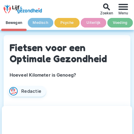
search
Zoeken
Menu
Bewegen
Medisch
Psyche
Uiterlijk
Voeding
Fietsen voor een
Optimale Gezondheid
Hoeveel Kilometer is Genoeg?
Redactie