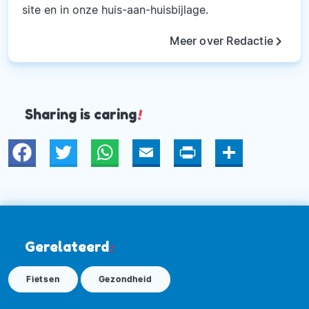
site en in onze huis-aan-huisbijlage.
keyboard_arrow_right
Meer over Redactie
Sharing is caring
!
Twitter
WhatsApp
Email
Print
Deel
Gerelateerd
:
Fietsen
Gezondheid