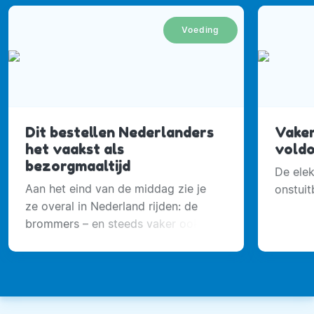
Voeding
Dit bestellen Nederlanders
Vaker
het vaakst als
vold
bezorgmaaltijd
De elek
Aan het eind van de middag zie je
onstuit
ze overal in Nederland rijden: de
brommers – en steeds vaker ook
elektrische fietsen – van de
maaltijdbezorgers.