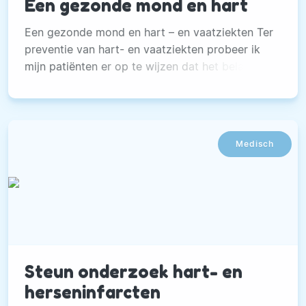
Een gezonde mond en hart
Een gezonde mond en hart – en vaatziekten Ter
preventie van hart- en vaatziekten probeer ik
mijn patiënten er op te wijzen dat het belangrijk
is om dagelijks te bewegen, gezond te eten, niet
te roken en voldoende te ontspannen. Een
gezonde leefstijl kan namelijk helpen om hart-
en vaatziekten te voorkomen.
Medisch
Steun onderzoek hart- en
herseninfarcten