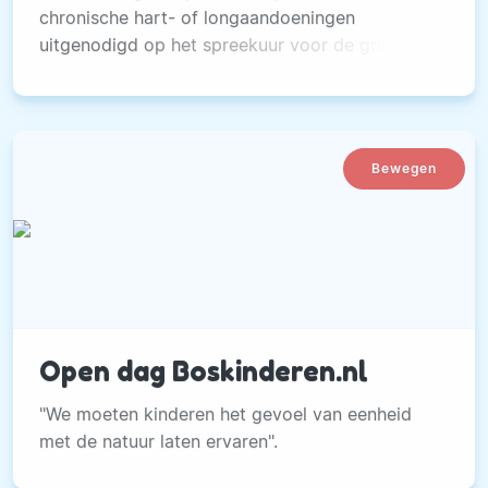
chronische hart- of longaandoeningen
uitgenodigd op het spreekuur voor de griepprik.
Wat is nou precies de relatie tussen hart- en
vaatziekten en griep? Verband griepvirus met
hartinfarcten Uit verschillende onderzoeken is
gebleken dat sterfte aan hart-en vaatziekten
Bewegen
een seizoensgebonden variatie heeft.
Open dag Boskinderen.nl
"We moeten kinderen het gevoel van eenheid
met de natuur laten ervaren".