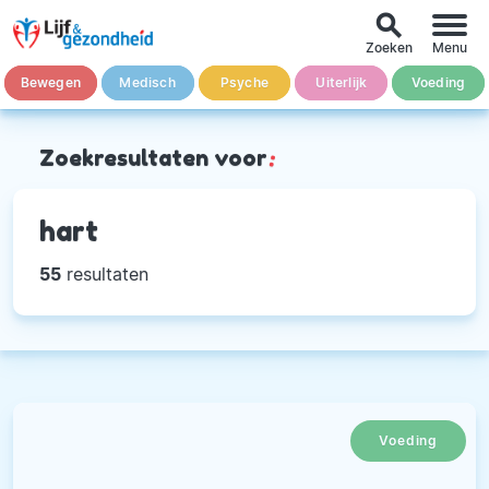
search
Zoeken
Menu
Bewegen
Medisch
Psyche
Uiterlijk
Voeding
Zoekresultaten voor
:
hart
55
resultaten
Voeding