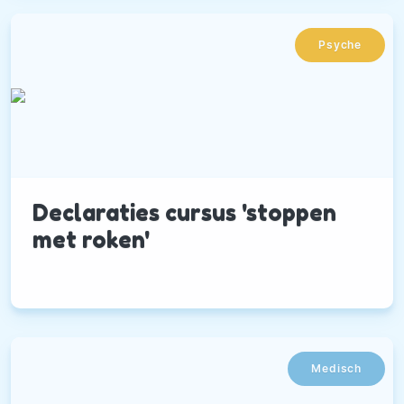
Bijvoorbeeld buikpijn, migraine en
huidproblemen.
Psyche
Declaraties cursus 'stoppen
met roken'
Medisch