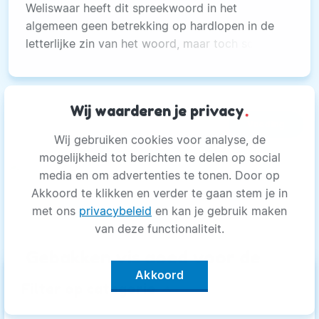
Weliswaar heeft dit spreekwoord in het
algemeen geen betrekking op hardlopen in de
letterlijke zin van het woord, maar toch schuilt
er iets van waarheid in.
Wij waarderen je privacy
.
Voeding
Wij gebruiken cookies voor analyse, de
mogelijkheid tot berichten te delen op social
media en om advertenties te tonen. Door op
Akkoord te klikken en verder te gaan stem je in
met ons
privacybeleid
en kan je gebruik maken
van deze functionaliteit.
Gebakken vis goed voor de
Akkoord
hersenen
keyboard_arrow_up
Filter op categorie
Gebakken vis goed voor de hersenen