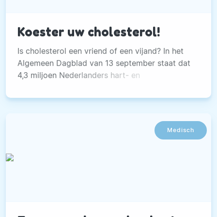
Koester uw cholesterol!
Is cholesterol een vriend of een vijand? In het
Algemeen Dagblad van 13 september staat dat
4,3 miljoen Nederlanders hart- en
vaatmedicijnen slikken, waaronder
cholesterolverlagers (de zogenaamde statines).
De Hartstichting heeft haar naam ook aan Becel
Pro-Activ verkocht.
Medisch