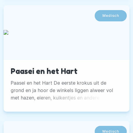
Medisch
Paasei en het Hart
Paasei en het Hart De eerste krokus uit de
grond en ja hoor de winkels liggen alweer vol
met hazen, eieren, kuikentjes en andere
versierselen om er dit jaar weer eens een extra
vrolijk pasen van te maken. De commercie is
grenzeloos, supermarkten worden ruim
bevoorraad en de paastakken zijn niet aan te
Medisch