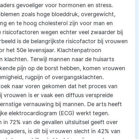
gaders gevoeliger voor hormonen en stress.
roblemen zoals hoge bloeddruk, overgewicht,
ng en te hoog cholesterol zijn voor man en
 risicofactoren wegen echter veel zwaarder bij
eeld is de belangrijkste risicofactor bij vrouwen
oor het 50e levensjaar. Klachtenpatroon
van klachten. Terwijl mannen naar de huisarts
kende pijn op de borst hebben, komen vrouwen
emigheid, rugpijn of overgangsklachten.
rzoek naar voren gekomen dat het proces van
j vrouwen is er vaak een diffuus verspreide
e ernstige vernauwing bij mannen. De arts heeft
rijke elektrocardiogram (ECG) werkt tegen.
in 72% van de gevallen uitsluitsel geeft over
lagaders, is dit bij vrouwen slecht in 42% van