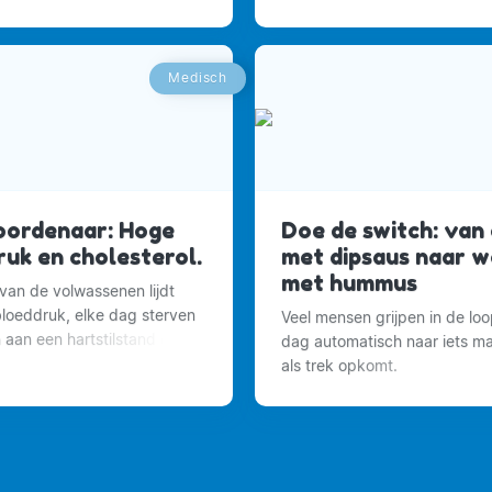
Medisch
oordenaar: Hoge
Doe de switch: van 
uk en cholesterol.
met dipsaus naar w
met hummus
van de volwassenen lijdt
loeddruk, elke dag sterven
Veel mensen grijpen in de lo
aan een hartstilstand en
dag automatisch naar iets ma
krijgen 300 Nederlanders
als trek opkomt.
lstand.