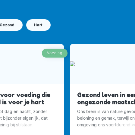
Gezond
Hart
Voeding
 voor voeding die
Gezond leven in ee
is voor je hart
ongezonde maatsch
opt dag en nacht, zonder
Ons brein is van nature gevoe
 bijzonder eigenlijk, dat
beloning en gemak, terwijl o
inig bij stilstaan.
omgeving ons voortdurend ve
om meer te eten.