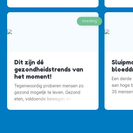
Voeding
Dit zijn dé
Sluipm
gezondheidstrends van
bloeddr
het moment!
Een derde 
aan hoge b
Tegenwoordig proberen mensen zo
35 mensen 
gezond mogelijk te leven. Gezond
elke week 
eten, voldoende bewegen en
een hartsti
voldoende rust nemen.