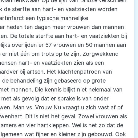
. Mannenkwaal? Op de lijst van talloze verschillen
de sterfte aan hart- en vaatziekten worden
hartinfarct een typische mannelijke
n er heden ten dagen meer vrouwen dan mannen
n. De totale sterfte aan hart- en vaatziekten bij
lijks overlijden er 57 vrouwen en 50 mannen aan
s er niet één om trots op te zijn. Zorgwekkend
nsen hart- en vaatziekten zien als een
arover bij artsen. Het klachtenpatroon van
n de behandeling zijn gebaseerd op grote
 met mannen. Die kennis blijkt niet helemaal van
u met als gevolg dat er sprake is van onder
wen. Man vs. Vrouw Nu vraagt u zich vast af of
enhart. Dit is niet het geval. Zowel vrouwen als
ers en vier hartkleppen. Wel is het zo dat de
lgemeen wat fijner en kleiner zijn gebouwd. Ook