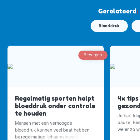
Gerelateerd
:
Bloeddruk
Bewegen
Regelmatig sporten helpt
4x tips
bloeddruk onder controle
gezond 
te houden
Je hart kl
pauze. Best
Mensen met een verhoogde
we er zo we
bloeddruk kunnen veel baat hebben
bij regelmatige lichaamsbeweging.