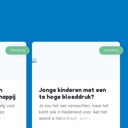
Voeding
Voeding
n
Jonge kinderen met een
appij
te hoge bloeddruk?
lig voor
Je zou het niet verwachten, maar het
nze
komt ook in Nederland voor. Aan het
rleidt
woord is Hans Kraak, auteur van het
boek 77 fabels & feiten over