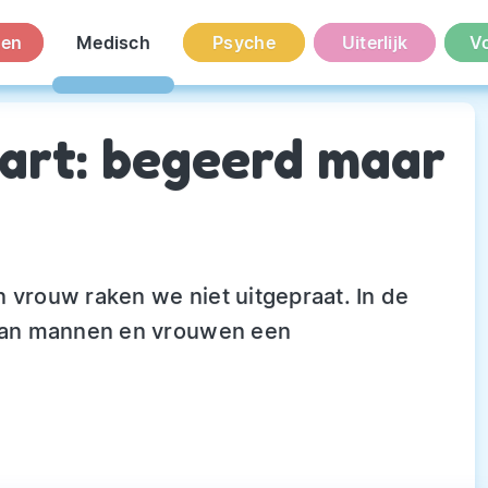
en
Medisch
Psyche
Uiterlijk
V
art: begeerd maar
 vrouw raken we niet uitgepraat. In de
 van mannen en vrouwen een