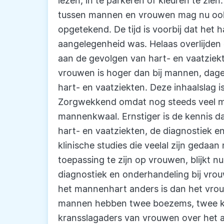
lezen, in te parkeren of kleuren te zien
tussen mannen en vrouwen mag nu ook 
opgetekend. De tijd is voorbij dat het 
aangelegenheid was. Helaas overlijde
aan de gevolgen van hart- en vaatziekte
vrouwen is hoger dan bij mannen, dage
hart- en vaatziekten. Deze inhaalslag i
Zorgwekkend omdat nog steeds veel me
mannenkwaal. Ernstiger is de kennis da
hart- en vaatziekten, de diagnostiek e
klinische studies die veelal zijn gedaan
toepassing te zijn op vrouwen, blijkt n
diagnostiek en onderhandeling bij vrou
het mannenhart anders is dan het vrouw
mannen hebben twee boezems, twee kam
kransslagaders van vrouwen over het a