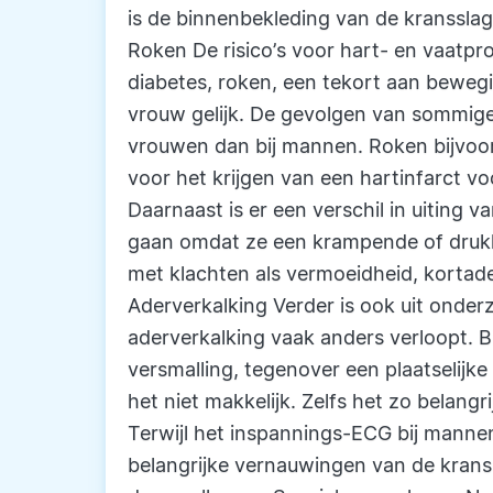
is de binnenbekleding van de kranssla
Roken De risico’s voor hart- en vaatp
diabetes, roken, een tekort aan bewegi
vrouw gelijk. De gevolgen van sommige
vrouwen dan bij mannen. Roken bijvoorb
voor het krijgen van een hartinfarct v
Daarnaast is er een verschil in uiting 
gaan omdat ze een krampende of druk
met klachten als vermoeidheid, kortad
Aderverkalking Verder is ook uit onde
aderverkalking vaak anders verloopt. Bi
versmalling, tegenover een plaatselijk
het niet makkelijk. Zelfs het zo belang
Terwijl het inspannings-ECG bij mannen 
belangrijke vernauwingen van de kranss