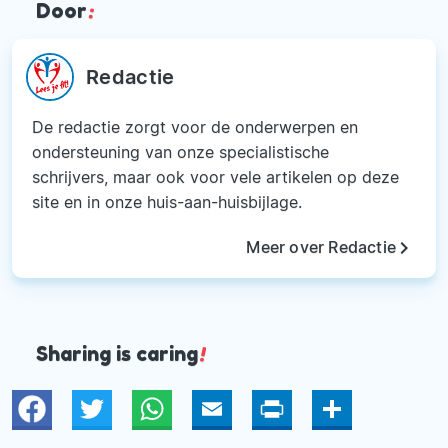
Door
:
Redactie
De redactie zorgt voor de onderwerpen en
ondersteuning van onze specialistische
schrijvers, maar ook voor vele artikelen op deze
site en in onze huis-aan-huisbijlage.
keyboard_arrow_right
Meer over Redactie
Sharing is caring
!
Twitter
WhatsApp
Email
Print
Deel