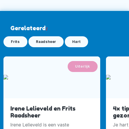
Gerelateerd
:
Frits
Raadsheer
Hart
Uiterlijk
Irene Lelieveld en Frits
4x ti
Raadsheer
gezon
Irene Lelieveld is een vaste
Je hart