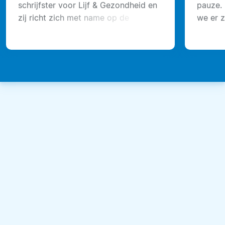
schrijfster voor Lijf & Gezondheid en
pauze. 
zij richt zich met name op de
we er z
invloeden van voeding op het
uiterlijk. Als (auto) kinesiologische
voedingstherapeut en auteur van
zeven boeken gaf ze in januari een
lezing en deze was zeer informatief.