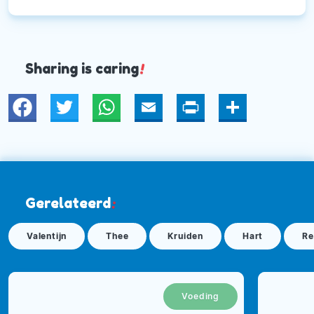
Sharing is caring
!
Twitter
WhatsApp
Email
Print
Deel
Gerelateerd
:
Valentijn
Thee
Kruiden
Hart
Re
Voeding