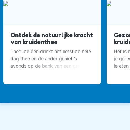
Ontdek de natuurlijke kracht
Gezon
van kruidenthee
kruid
Thee: de één drinkt het liefst de hele
Het is 
dag thee en de ander geniet ’s
je gere
avonds op de bank van een grote
je eten
kop.
zout. K
zaaien.