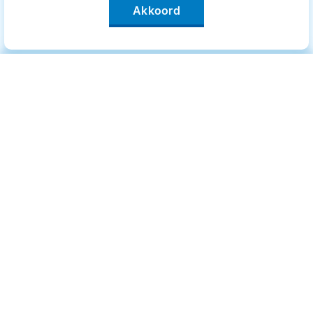
Akkoord
Categorieën
.
Bewegen
Medisch
Psyche
Uiterlijk
Voeding