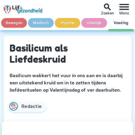
search
Zoeken
Menu
Bewegen
Medisch
Psyche
Uiterlijk
Voeding
Basilicum als
Liefdeskruid
Basilicum wakkert het vuur in ons aan en is daarbij
een uitstekend kruid om in te zetten tijdens
liefdesrituelen op Valentijnsdag of ver daarbuiten.
Redactie