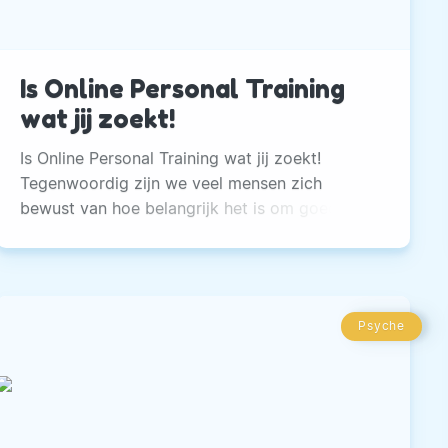
Is Online Personal Training
wat jij zoekt!
Is Online Personal Training wat jij zoekt!
Tegenwoordig zijn we veel mensen zich
bewust van hoe belangrijk het is om goed voor
zichzelf te zorgen. Vol goede moed schrijven
we ons in bij de lokale sportschool
vastberaden om weer helemaal back in Shape
te komen.
Psyche