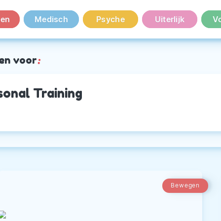
en
Medisch
Psyche
Uiterlijk
V
en voor
:
sonal Training
Bewegen