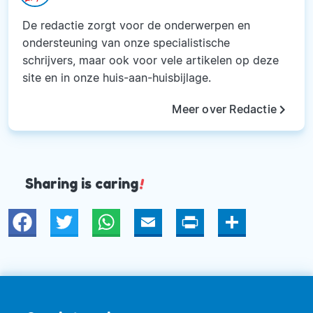
De redactie zorgt voor de onderwerpen en
ondersteuning van onze specialistische
schrijvers, maar ook voor vele artikelen op deze
site en in onze huis-aan-huisbijlage.
keyboard_arrow_right
Meer over Redactie
Sharing is caring
!
Twitter
WhatsApp
Email
Print
Deel