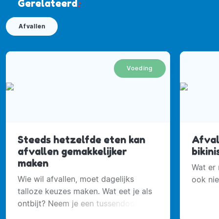
Gerelateerd
:
Afvallen
Voeding
Steeds hetzelfde eten kan
Afval
afvallen gemakkelijker
bikin
maken
Wat er 
Wie wil afvallen, moet dagelijks
ook niet
talloze keuzes maken. Wat eet je als
ontbijt? Neem je een tussendoortje?
Ga je uit eten of kook je thuis?