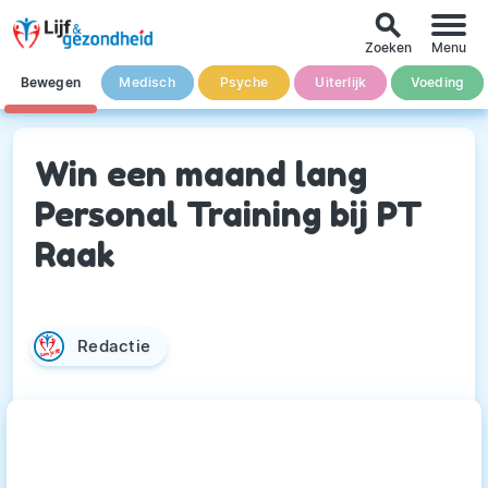
search
Zoeken
Menu
Bewegen
Medisch
Psyche
Uiterlijk
Voeding
Win een maand lang
Personal Training bij PT
Raak
Redactie