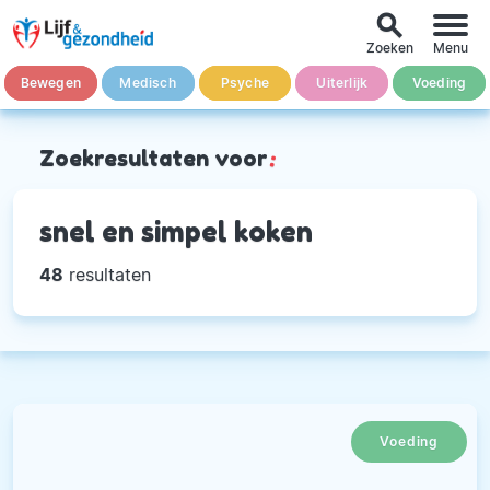
search
Zoeken
Menu
Bewegen
Medisch
Psyche
Uiterlijk
Voeding
Zoekresultaten voor
:
snel en simpel koken
48
resultaten
Voeding