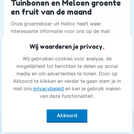
Tuinbonen en Meloen groente
en fruit van de maand
Onze groenteboer uit Heiloo heeft weer
interessante informatie voor ons op de mail
gezet.
Wij waarderen je privacy
.
Wij gebruiken cookies voor analyse, de
mogelijkheid tot berichten te delen op social
Medisch
media en om advertenties te tonen. Door op
Akkoord te klikken en verder te gaan stem je in
met ons
privacybeleid
en kan je gebruik maken
van deze functionaliteit.
Akkoord
keyboard_arrow_up
Filter op categorie
Defibrillator snel ter plekke