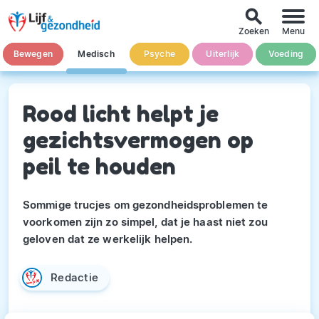
search
Zoeken
Menu
Bewegen
Medisch
Psyche
Uiterlijk
Voeding
Rood licht helpt je
gezichtsvermogen op
peil te houden
Sommige trucjes om gezondheidsproblemen te
voorkomen zijn zo simpel, dat je haast niet zou
geloven dat ze werkelijk helpen.
Redactie