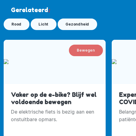
Gerelateerd
:
Rood
Licht
Gezondheid
Bewegen
Vaker op de e-bike? Blijf wel
Exper
voldoende bewegen
COVID
De elektrische fiets is bezig aan een
Belangr
onstuitbare opmars.
patiënt