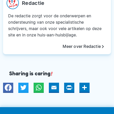
Redactie
De redactie zorgt voor de onderwerpen en
ondersteuning van onze specialistische
schrijvers, maar ook voor vele artikelen op deze
site en in onze huis-aan-huisbijlage.
keyboard_arrow_right
Meer over Redactie
Sharing is caring
!
Twitter
WhatsApp
Email
Print
Deel