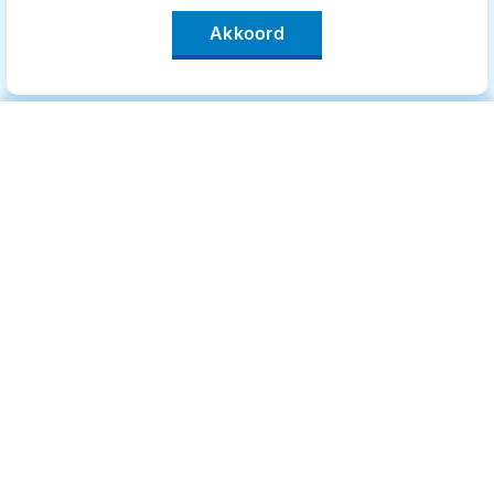
Akkoord
Categorieën
.
Bewegen
Medisch
Psyche
Uiterlijk
Voeding