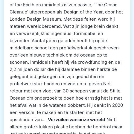
of the Earth en inmiddels is zijn passie, 'The Ocean
Cleanup' uitgeroepen als Design of the Year, door het
Londen Design Museum. Met deze feiten werd hij
meteen wereldberoemd. Wat zijn jonge brein denkt
en verwezenlijkt is ingenieus, formidabel en
bijzonder. Aantal jaren geleden heeft hij op de
middelbare school een profielwerkstuk geschreven
over een nieuwe techniek om de oceaan op te
schonen. Inmiddels heeft hij via crowdfunding en de
2,2 miljoen dollar die hij daarmee binnen harkte de
gelegenheid gekregen om zijn gedachten en
profielwerkstuk handen en voeten te geven.Net
retour met een vloot van 30 schepen vanuit de Stille
Oceaan om onderzoek te doen hoe ernstig het is met
het afval wat in de wateren dobbert. Hij denkt in 2020
een verschil te maken en te starten met het
opschonen van....
Vervuilen van onze wereld
Niet
alleen grote stukken plastic hebben de hoofdrol maar
wat ook vooral verontrustend is, is dat er ook