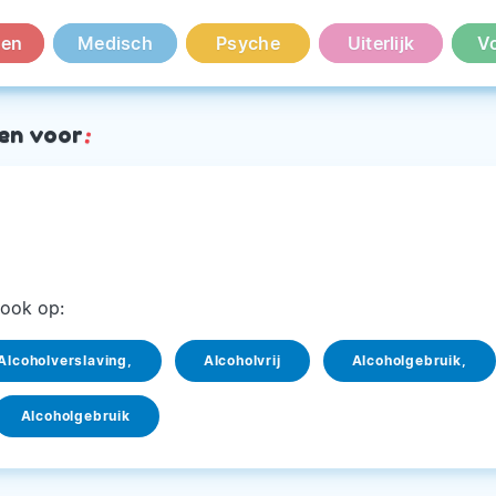
en
Medisch
Psyche
Uiterlijk
V
en voor
:
ook op:
Alcoholverslaving,
Alcoholvrij
Alcoholgebruik,
Alcoholgebruik