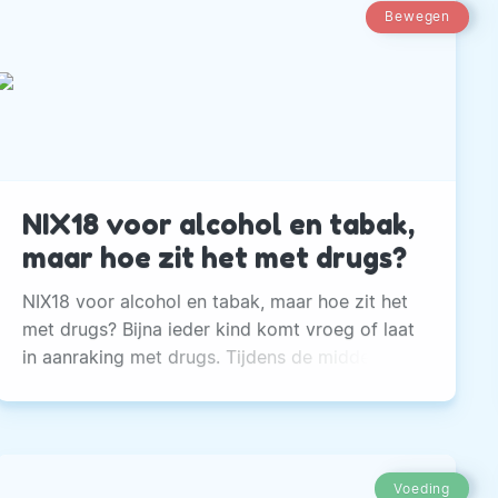
Bewegen
NIX18 voor alcohol en tabak,
maar hoe zit het met drugs?
NIX18 voor alcohol en tabak, maar hoe zit het
met drugs? Bijna ieder kind komt vroeg of laat
in aanraking met drugs. Tijdens de middelbare
school leeftijd bestaan de verleidingen meestal
nog vooral uit alcohol, tabak en cannabis.
Voeding