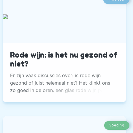
Rode wijn: is het nu gezond of
niet?
Er zijn vaak discussies over: is rode wijn
gezond of juist helemaal niet? Het klinkt ons
zo goed in de oren: een glas rode wijn per dag
is goed voor het hart, voor je bloedvaten en
het verlaagt zelfs de kans op kanker en
dementie. Bovendien word je er een stuk
slanker van.
Voeding