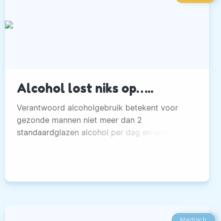
Alcohol lost niks op…..
Verantwoord alcoholgebruik betekent voor
gezonde mannen niet meer dan 2
standaardglazen alcohol per dag en voor
vrouwen maximaal 1 standaardglas per dag.
Medisch