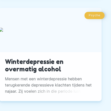
Psyche
Winterdepressie en
overmatig alcohol
Mensen met een winterdepressie hebben
terugkerende depressieve klachten tijdens het
najaar. Zij voelen zich in die periode lusteloos,
beleven weinig plezier en slapen veel.