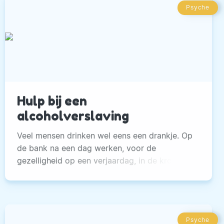
Psyche
Hulp bij een
alcoholverslaving
Veel mensen drinken wel eens een drankje. Op
de bank na een dag werken, voor de
gezelligheid op een verjaardag, in de kroeg
met vrienden of bij een etentje.
Psyche