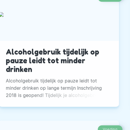
Alcoholgebruik tijdelijk op
pauze leidt tot minder
drinken
Alcoholgebruik tijdelijk op pauze leidt tot
minder drinken op lange termijn Inschrijving
2018 is geopend! Tijdelijk je alcoholgebruik op
pauze zetten leidt ook daarna tot 30% minder
glazen alcohol drinken. Dat blijkt uit recent
onderzoek van Tranzo, wetenschappelijk
centrum zorg en welzijn van Tilburg University
Voeding