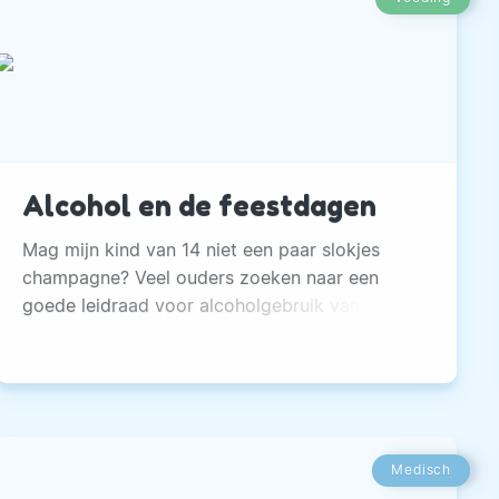
onder de deelnemers aan IkPas 2017.
Alcohol en de feestdagen
Mag mijn kind van 14 niet een paar slokjes
champagne? Veel ouders zoeken naar een
goede leidraad voor alcoholgebruik van
kinderen. Ze kunnen meer invloed uitoefenen
op hun kinderen dan zij denken.
Medisch