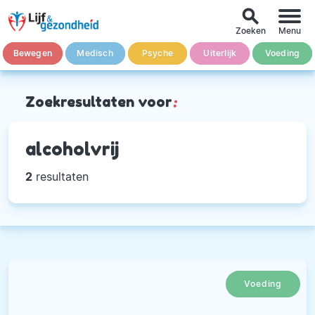
search
Zoeken
Menu
Bewegen
Medisch
Psyche
Uiterlijk
Voeding
Zoekresultaten voor
:
alcoholvrij
2
resultaten
Voeding