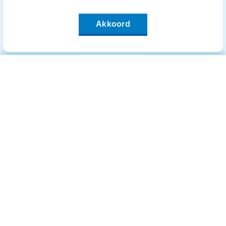
Akkoord
Categorieën
.
Bewegen
Medisch
Psyche
Uiterlijk
Voeding