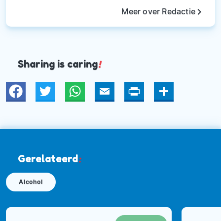
keyboard_arrow_right
Meer over Redactie
Sharing is caring
!
Twitter
WhatsApp
Email
Print
Deel
Gerelateerd
:
Alcohol