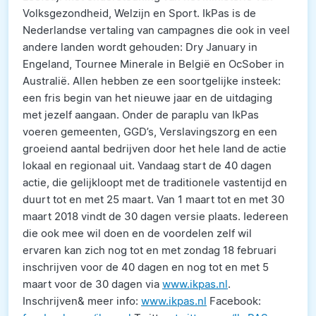
Volksgezondheid, Welzijn en Sport. IkPas is de
Nederlandse vertaling van campagnes die ook in veel
andere landen wordt gehouden: Dry January in
Engeland, Tournee Minerale in België en OcSober in
Australië. Allen hebben ze een soortgelijke insteek:
een fris begin van het nieuwe jaar en de uitdaging
met jezelf aangaan. Onder de paraplu van IkPas
voeren gemeenten, GGD’s, Verslavingszorg en een
groeiend aantal bedrijven door het hele land de actie
lokaal en regionaal uit. Vandaag start de 40 dagen
actie, die gelijkloopt met de traditionele vastentijd en
duurt tot en met 25 maart. Van 1 maart tot en met 30
maart 2018 vindt de 30 dagen versie plaats. Iedereen
die ook mee wil doen en de voordelen zelf wil
ervaren kan zich nog tot en met zondag 18 februari
inschrijven voor de 40 dagen en nog tot en met 5
maart voor de 30 dagen via
www.ikpas.nl
.
Inschrijven& meer info:
www.ikpas.nl
Facebook: