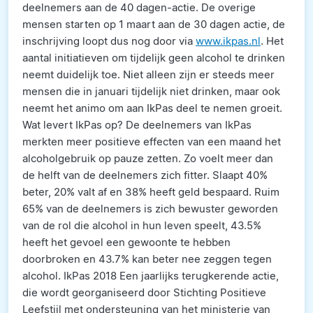
deelnemers aan de 40 dagen-actie. De overige
mensen starten op 1 maart aan de 30 dagen actie, de
inschrijving loopt dus nog door via
www.ikpas.nl
. Het
aantal initiatieven om tijdelijk geen alcohol te drinken
neemt duidelijk toe. Niet alleen zijn er steeds meer
mensen die in januari tijdelijk niet drinken, maar ook
neemt het animo om aan IkPas deel te nemen groeit.
Wat levert IkPas op? De deelnemers van IkPas
merkten meer positieve effecten van een maand het
alcoholgebruik op pauze zetten. Zo voelt meer dan
de helft van de deelnemers zich fitter. Slaapt 40%
beter, 20% valt af en 38% heeft geld bespaard. Ruim
65% van de deelnemers is zich bewuster geworden
van de rol die alcohol in hun leven speelt, 43.5%
heeft het gevoel een gewoonte te hebben
doorbroken en 43.7% kan beter nee zeggen tegen
alcohol. IkPas 2018 Een jaarlijks terugkerende actie,
die wordt georganiseerd door Stichting Positieve
Leefstijl met ondersteuning van het ministerie van