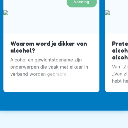
Voeding
Waarom word je dikker van
Prate
alcohol?
alcoh
alcoh
Alcohol en gewichtstoename zijn
Van ,,Z
onderwerpen die vaak met elkaar in
,,Van z
verband worden gebracht.
hebt he
gehoor