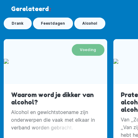
Gerelateerd
:
Drank
Feestdagen
Alcohol
Voeding
Waarom word je dikker van
Prate
alcohol?
alcoh
alcoh
Alcohol en gewichtstoename zijn
Van ,,Z
onderwerpen die vaak met elkaar in
,,Van z
verband worden gebracht.
hebt he