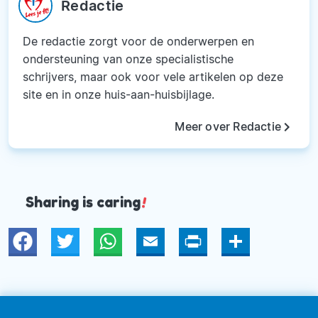
Redactie
De redactie zorgt voor de onderwerpen en
ondersteuning van onze specialistische
schrijvers, maar ook voor vele artikelen op deze
site en in onze huis-aan-huisbijlage.
keyboard_arrow_right
Meer over Redactie
Sharing is caring
!
Twitter
WhatsApp
Email
Print
Deel